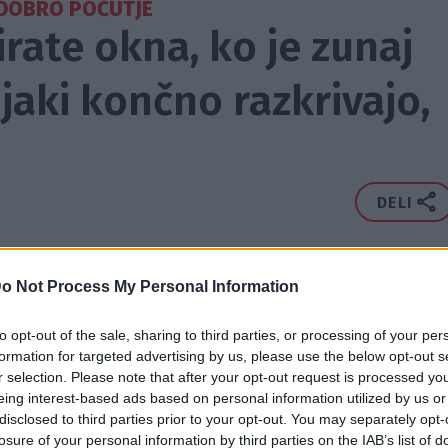
DOBRO POČUTJE
irate okna, ko je zunaj
jaki končno razkrivajo,
DELI
 Aktivni.si med prednostne vire
o Not Process My Personal Information
to opt-out of the sale, sharing to third parties, or processing of your per
formation for targeted advertising by us, please use the below opt-out s
r selection. Please note that after your opt-out request is processed y
eing interest-based ads based on personal information utilized by us or
disclosed to third parties prior to your opt-out. You may separately opt-
losure of your personal information by third parties on the IAB’s list of