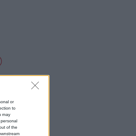
sonal or
ection to
ou may
 personal
out of the
 downstream