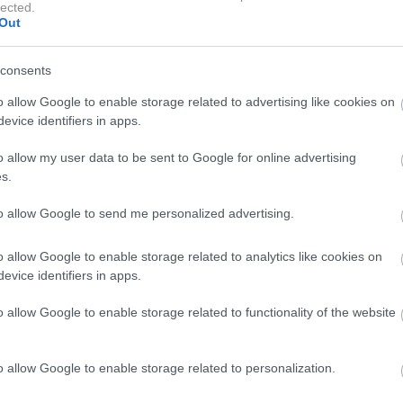
lected.
do jasnega odgovora.
Out
consents
 ali zaprta okna?
o allow Google to enable storage related to advertising like cookies on
evice identifiers in apps.
prtih prostorih – zlasti manjših, kot so domače pisarne
o allow my user data to be sent to Google for online advertising
s.
raziskav so ugotovili, da so ravni ogljikovega dioksida
gale priporočene meje – včasih tudi za 75 %.
to allow Google to send me personalized advertising.
anec, ampak tudi na splošno počutje, zdravje, zbranost in
o allow Google to enable storage related to analytics like cookies on
evice identifiers in apps.
av, ki so jo izvedli na SUNY Upstate Medical University in
ežence postavili v zaprte prostore z različnimi
o allow Google to enable storage related to functionality of the website
t odločanja se je pri višjih ravneh opazno poslabšala.
o allow Google to enable storage related to personalization.
ačenje, tudi ko je zunaj vroče.
Čeprav se zdi logično
zadržali nižje temperature, to ni vedno najboljša rešitev –