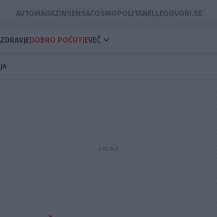
AVTOMAGAZIN
SENSA
COSMOPOLITAN
ELLE
GOVORI.SE
A
ZDRAVJE
DOBRO POČUTJE
VEČ
JA