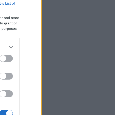
B’s List of
er and store
to grant or
ed purposes
fimedia