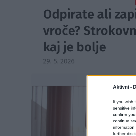
Odpirate ali zap
vroče? Strokovn
kaj je bolje
29. 5. 2026
Dodajte
Aktivni -
D
If you wish 
sensitive in
confirm you
continue se
information 
further disc