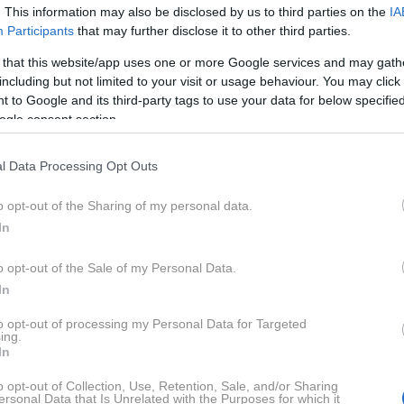
. This information may also be disclosed by us to third parties on the
IA
Participants
that may further disclose it to other third parties.
 that this website/app uses one or more Google services and may gath
including but not limited to your visit or usage behaviour. You may click 
 to Google and its third-party tags to use your data for below specifi
ogle consent section.
l Data Processing Opt Outs
o opt-out of the Sharing of my personal data.
In
o opt-out of the Sale of my Personal Data.
In
Pro
ti odprta ali zaprta okna?
to opt-out of processing my Personal Data for Targeted
ing.
timo le zunaj, temveč tudi v notranjih prostorih. Mnogi ob
In
eli za "svež zrak", spet drugi pa si oken ne upajo odpreti,
o opt-out of Collection, Use, Retention, Sale, and/or Sharing
a še višja temperatura. Kaj pa je v resnici
ersonal Data that Is Unrelated with the Purposes for which it