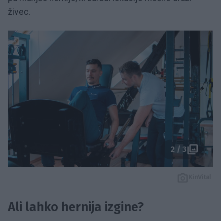
živec.
2 / 3
KinVital
Ali lahko hernija izgine?