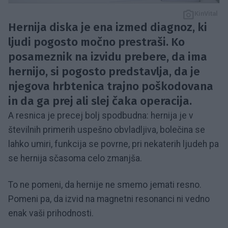
KinVital
Hernija diska je ena izmed diagnoz, ki
ljudi pogosto močno prestraši. Ko
posameznik na izvidu prebere, da ima
hernijo, si pogosto predstavlja, da je
njegova hrbtenica trajno poškodovana
in da ga prej ali slej čaka operacija.
A resnica je precej bolj spodbudna: hernija je v
številnih primerih uspešno obvladljiva, bolečina se
lahko umiri, funkcija se povrne, pri nekaterih ljudeh pa
se hernija sčasoma celo zmanjša.
To ne pomeni, da hernije ne smemo jemati resno.
Pomeni pa, da izvid na magnetni resonanci ni vedno
enak vaši prihodnosti.