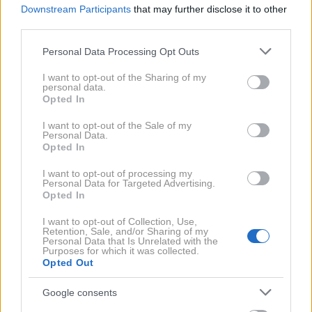
Downstream Participants
that may further disclose it to other
odvajanjem vode ali blata, odrevenelost v predelu
third parties.
presredka, hitro slabšanje mišične moči ali izrazito
Please note that this website/app uses one or more Google
Personal Data Processing Opt Outs
padanje stopala.
services and may gather and store information including but
not limited to your visit or usage behaviour. You may click to
I want to opt-out of the Sharing of my
personal data.
grant or deny consent to Google and its third-party tags to
Če teh znakov ni, je pri večini ljudi prvi korak
Opted In
use your data for below specified purposes in below Google
strokovno vodena
fizioterapija
.
consent section.
I want to opt-out of the Sale of my
Personal Data.
Opted In
Zakaj samo počitek ni rešitev?
I want to opt-out of processing my
Personal Data for Targeted Advertising.
Pri močni bolečini je nekaj prilagoditve aktivnosti
Opted In
smiselne, dolgotrajen počitek pa običajno ni dobra
I want to opt-out of Collection, Use,
Retention, Sale, and/or Sharing of my
rešitev. Hrbtenica potrebuje gibanje, vendar mora biti
Personal Data that Is Unrelated with the
Purposes for which it was collected.
to gibanje pravilno izbrano in postopno.
Opted Out
Pri herniji je ključno ugotoviti, kateri gibi simptome
Google consents
umirjajo in kateri jih dražijo. Na podlagi tega se