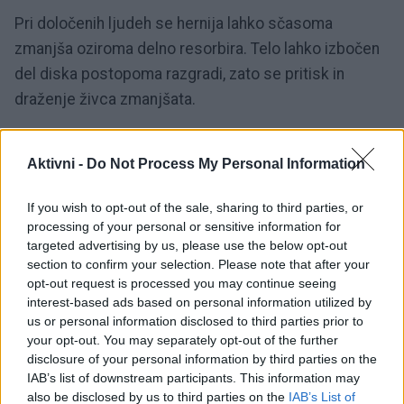
Pri določenih ljudeh se hernija lahko sčasoma
zmanjša oziroma delno resorbira. Telo lahko izbočen
del diska postopoma razgradi, zato se pritisk in
draženje živca zmanjšata.
Še bolj pomembno pa je, da se simptomi pogosto
Aktivni -
Do Not Process My Personal Information
izboljšajo tudi takrat, ko hernija na sliki ni popolnoma
izginila. Cilj zdravljenja zato ni samo “popraviti sliko”,
If you wish to opt-out of the sale, sharing to third parties, or
ampak zmanjšati bolečino, umiriti živčni sistem in
processing of your personal or sensitive information for
targeted advertising by us, please use the below opt-out
povrniti normalno gibanje.
section to confirm your selection. Please note that after your
opt-out request is processed you may continue seeing
Kdaj je potrebna previdnost?
interest-based ads based on personal information utilized by
us or personal information disclosed to third parties prior to
your opt-out. You may separately opt-out of the further
Večina hernij se zdravi konzervativno, brez operacije.
disclosure of your personal information by third parties on the
Vseeno pa obstajajo znaki, pri katerih je potreben
IAB’s list of downstream participants. This information may
also be disclosed by us to third parties on the
IAB’s List of
hiter zdravniški pregled: nenadna izguba kontrole nad