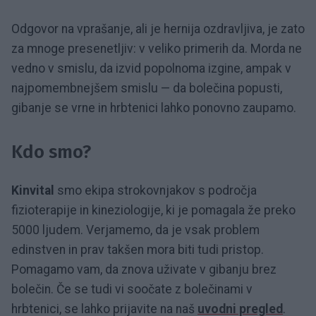
Odgovor na vprašanje, ali je hernija ozdravljiva, je zato
za mnoge presenetljiv: v veliko primerih da. Morda ne
vedno v smislu, da izvid popolnoma izgine, ampak v
najpomembnejšem smislu — da bolečina popusti,
gibanje se vrne in hrbtenici lahko ponovno zaupamo.
Kdo smo?
Kinvital
smo ekipa strokovnjakov s področja
fizioterapije in kineziologije, ki je pomagala že preko
5000 ljudem. Verjamemo, da je vsak problem
edinstven in prav takšen mora biti tudi pristop.
Pomagamo vam, da znova uživate v gibanju brez
bolečin. Če se tudi vi soočate z bolečinami v
hrbtenici, se lahko prijavite na naš
uvodni pregled
.