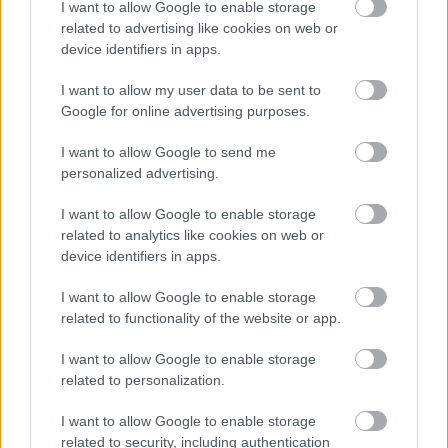
I want to allow Google to enable storage
pripravi individualen program terapije in vaj.
related to advertising like cookies on web or
device identifiers in apps.
Kako pomaga fizioterapija?
I want to allow my user data to be sent to
Google for online advertising purposes.
Fizioterapija pri herniji ni samo masaža ali nekaj vaj z
I want to allow Google to send me
interneta. Začne se z natančno oceno: kam bolečina
personalized advertising.
seva, kateri gibi jo povečajo, kateri jo zmanjšajo,
I want to allow Google to enable storage
kakšna je moč mišic, občutek, gibljivost in nadzor
related to analytics like cookies on web or
trupa.
device identifiers in apps.
I want to allow Google to enable storage
V
KinVitalu
pri težavah s hrbtenico uporabljamo
related to functionality of the website or app.
celosten pristop. V začetni fazi je cilj zmanjšati
I want to allow Google to enable storage
bolečino in draženje živca. Pri tem lahko pomagajo
related to personalization.
manualna terapija, sklepna mobilizacija, mehkotkivne
tehnike, TECAR terapija, udarni valovi in druge
I want to allow Google to enable storage
related to security, including authentication
podporne metode.