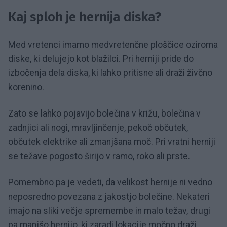
Kaj sploh je hernija diska?
Med vretenci imamo medvretenčne ploščice oziroma
diske, ki delujejo kot blažilci. Pri herniji pride do
izbočenja dela diska, ki lahko pritisne ali draži živčno
korenino.
Zato se lahko pojavijo bolečina v križu, bolečina v
zadnjici ali nogi, mravljinčenje, pekoč občutek,
občutek elektrike ali zmanjšana moč. Pri vratni herniji
se težave pogosto širijo v ramo, roko ali prste.
Pomembno pa je vedeti, da velikost hernije ni vedno
neposredno povezana z jakostjo bolečine. Nekateri
imajo na sliki večje spremembe in malo težav, drugi
pa manjšo hernijo, ki zaradi lokacije močno draži