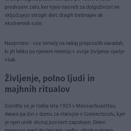
predvsem zato, ker njeni nasveti za dolgoživost ne
vključujejo strogih diet, dragih tretmajev ali
ekstremnih rutin.
Nasprotno - vse temelji na nekaj preprostih navadah,
ki jih lahko po njenem mnenju v svoje življenje vpelje
vsak.
Življenje, polno ljudi in
majhnih ritualov
Dorothy se je rodila leta 1923 v Massachusettsu,
danes pa živi v domu za starejše v Connecticutu, kjer
je njen urnik skoraj povsem zapolnjen. Dnevi
minevajo med druženjem, vadbo, obiskovanjem