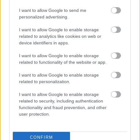
I want to allow Google to send me
personalized advertising.
I want to allow Google to enable storage
related to analytics like cookies on web or
device identifiers in apps.
2 / 2
I want to allow Google to enable storage
related to functionality of the website or app.
Zaslonska slika/Facebook/dr.Lisa Shaver
I want to allow Google to enable storage
related to personalization.
Možgane je treba hraniti enako
I want to allow Google to enable storage
kot telo
related to security, including authentication
functionality and fraud prevention, and other
user protection.
Poleg telesne dejavnosti Dottie vsak dan bere.
Najpogosteje uporablja bralnik Kindle in pred
CONFIRM