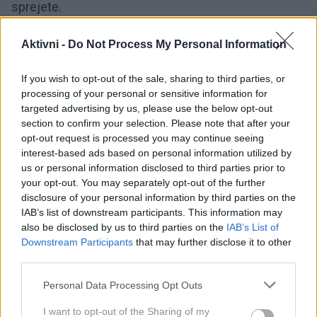
sprejete.
"Pomembno je, da nekdo pozna tvoje ime in da
Aktivni -
Do Not Process My Personal Information
nekoga zanima, kako si,"
pravi.
If you wish to opt-out of the sale, sharing to third parties, or
Ne čaka na motivacijo - preprosto vstane in se giblje.
processing of your personal or sensitive information for
targeted advertising by us, please use the below opt-out
Čeprav ima 103 leta, se Dottie še vedno sama oblači
section to confirm your selection. Please note that after your
opt-out request is processed you may continue seeing
in si prizadeva, da bi bila vsak dan aktivna. Ne govori o
interest-based ads based on personal information utilized by
velikih naporih ali zahtevnih treningih, temveč o
us or personal information disclosed to third parties prior to
pomembnosti vsakodnevnega gibanja.
your opt-out. You may separately opt-out of the further
disclosure of your personal information by third parties on the
IAB’s list of downstream participants. This information may
Obiskuje organizirane vadbe in še posebej rada
also be disclosed by us to third parties on the
IAB’s List of
posluša inštruktorje, ki razlagajo, kako telesna
Downstream Participants
that may further disclose it to other
dejavnost vpliva tako na telo kot na možgane. Pravi,
third parties.
da jo prav gibanje ohranja močno.
"Nič ni lahko,
Please note that this website/app uses one or more Google
Personal Data Processing Opt Outs
vendar tudi ni treba, da je. Mislim, da je dobro
services and may gather and store information including but
not limited to your visit or usage behaviour. You may click to
I want to opt-out of the Sharing of my
ohranjati svojo moč."