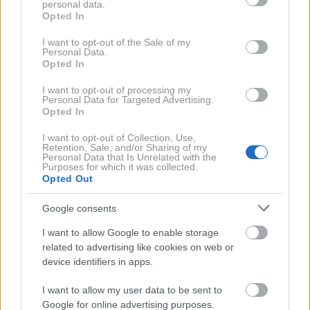
personal data.
grant or deny consent to Google and its third-party tags to
Opted In
use your data for below specified purposes in below Google
V tem preprostem stavku so mnogi prepoznali
consent section.
I want to opt-out of the Sale of my
Personal Data.
povsem drugačen pogled na staranje – ne kot
Opted In
obdobje odpovedovanja, temveč kot priložnost, da
I want to opt-out of processing my
človek uporablja svoje telo in um, kolikor dolgo je
Personal Data for Targeted Advertising.
mogoče.
Opted In
I want to opt-out of Collection, Use,
Retention, Sale, and/or Sharing of my
Personal Data that Is Unrelated with the
Purposes for which it was collected.
Opted Out
Google consents
I want to allow Google to enable storage
related to advertising like cookies on web or
device identifiers in apps.
I want to allow my user data to be sent to
Google for online advertising purposes.