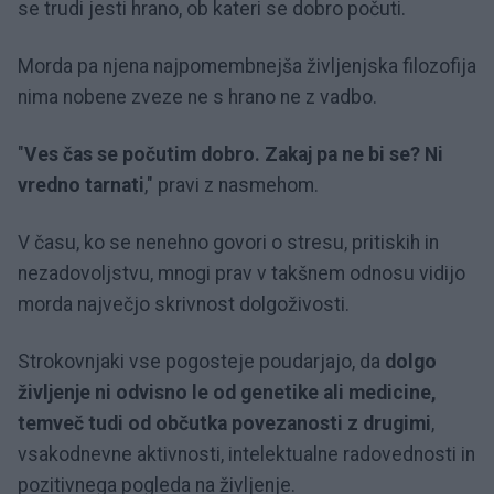
se trudi jesti hrano, ob kateri se dobro počuti.
Morda pa njena najpomembnejša življenjska filozofija
nima nobene zveze ne s hrano ne z vadbo.
"
Ves čas se počutim dobro. Zakaj pa ne bi se? Ni
vredno tarnati
," pravi z nasmehom.
V času, ko se nenehno govori o stresu, pritiskih in
nezadovoljstvu, mnogi prav v takšnem odnosu vidijo
morda največjo skrivnost dolgoživosti.
Strokovnjaki vse pogosteje poudarjajo, da
dolgo
življenje ni odvisno le od genetike ali medicine,
temveč tudi od občutka povezanosti z drugimi
,
vsakodnevne aktivnosti, intelektualne radovednosti in
pozitivnega pogleda na življenje.