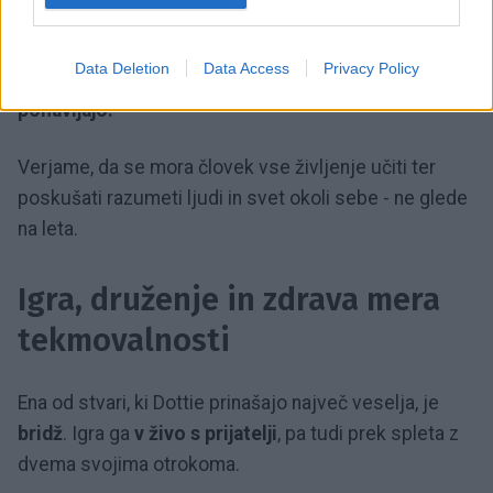
spanjem rada preživi čas ob knjigi. Toda zanjo branje
ni zgolj razvedrilo. "
Najzanimivejše pri branju je, da
Data Deletion
Data Access
Privacy Policy
ugotoviš, kako se številne stvari na svetu ves čas
ponavljajo.
"
Verjame, da se mora človek vse življenje učiti ter
poskušati razumeti ljudi in svet okoli sebe - ne glede
na leta.
Igra, druženje in zdrava mera
tekmovalnosti
Ena od stvari, ki Dottie prinašajo največ veselja, je
bridž
. Igra ga
v živo s prijatelji
, pa tudi prek spleta z
dvema svojima otrokoma.