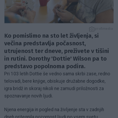
profimedia
Ko pomislimo na sto let življenja, si
večina predstavlja počasnost,
utrujenost ter dneve, preživete v tišini
in rutini. Dorothy 'Dottie' Wilson pa to
predstavo popolnoma podira.
Pri 103 letih Dottie še vedno sama skrbi zase, redno
telovadi, bere knjige, obiskuje družabne dogodke,
igra bridž in skoraj nikoli ne zamudi priložnosti za
spoznavanje novih ljudi.
Njena energija in pogled na življenje sta v zadnjih
dneh pritegnila pozornost ljudi po vsem svetu,