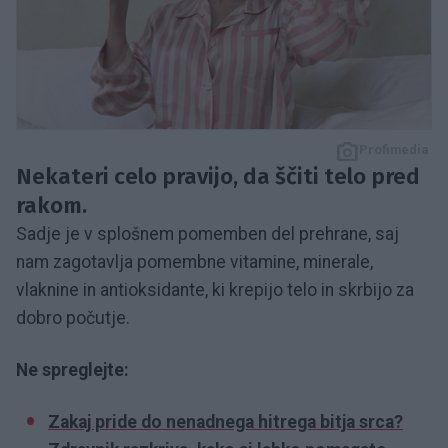
Profimedia
Nekateri celo pravijo, da ščiti telo pred
rakom.
Sadje je v splošnem pomemben del prehrane, saj
nam zagotavlja pomembne vitamine, minerale,
vlaknine in antioksidante, ki krepijo telo in skrbijo za
dobro počutje.
Ne spreglejte:
Zakaj pride do nenadnega hitrega bitja srca?