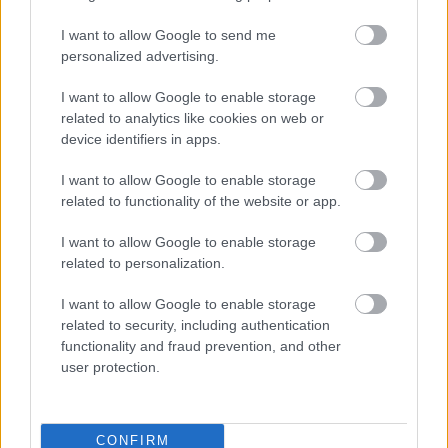
Priprava poteka tako:
I want to allow Google to send me
personalized advertising.
1. V večji lonec zlijte vodo in dodajte sladkor.
I want to allow Google to enable storage
Segrevajte, dokler se sladkor popolnoma ne raztopi
related to analytics like cookies on web or
in zmes ne zavre (približno 15 minut). Nato dodajte
device identifiers in apps.
aronijo in kuhajte še 5 do 10 minut. Med kuhanjem
I want to allow Google to enable storage
mešajte. Ko je zmes kuhana, jo odstavite in pustite,
related to functionality of the website or app.
da se popolnoma ohladi.
I want to allow Google to enable storage
related to personalization.
2. Ohlajen sirup precedite skozi gazo ali cedilo.
Aronije, ki ostanejo, še enkrat stisnite (najlažje skozi
I want to allow Google to enable storage
related to security, including authentication
gazo), da iz njih iztisnete preostanek soka. Nato
functionality and fraud prevention, and other
celoten sok ponovno precedite in zavrite še enkrat.
user protection.
Ko zavre, odstavite z ognja in dodajte limonin sok.
Dobro premešajte.
CONFIRM