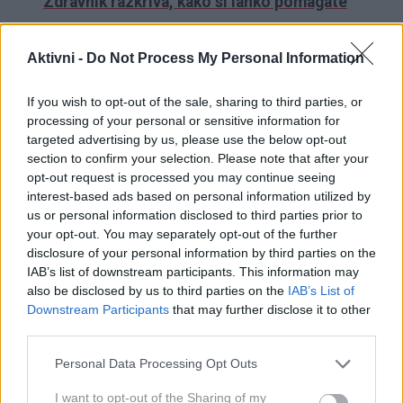
Zdravnik razkriva, kako si lahko pomagate
V Sloveniji je to početje povsem običajno, na
Aktivni -
Do Not Process My Personal Information
dopustu v tujini pa vas lahko drago stane
If you wish to opt-out of the sale, sharing to third parties, or
processing of your personal or sensitive information for
Od sadja še posebej izstop aronija, "sorodnica"
targeted advertising by us, please use the below opt-out
borovnice
, ki je prava zakladnica vitaminov A, C, E ter
section to confirm your selection. Please note that after your
vitaminov skupine B. Poleg tega vsebuje številne
opt-out request is processed you may continue seeing
interest-based ads based on personal information utilized by
minerale in močne antioksidante, ki delujejo
us or personal information disclosed to third parties prior to
protivnetno in upočasnjujejo staranje. Verjame se, da
your opt-out. You may separately opt-out of the further
sok aronije krepi imunski sistem, izboljšuje krvno
disclosure of your personal information by third parties on the
IAB’s list of downstream participants. This information may
sliko. Nekateri celo pravijo, da ščiti telo pred rakom.
also be disclosed by us to third parties on the
IAB’s List of
Downstream Participants
that may further disclose it to other
Potrebnih bo še veliko znanstvenih raziskav, da bi
third parties.
lahko z gotovostjo potrdili vpliv, ki ga ima sok
Please note that this website/app uses one or more Google
Personal Data Processing Opt Outs
aronije na telo. Vsekakor pa predstavlja dober vir
services and may gather and store information including but
not limited to your visit or usage behaviour. You may click to
I want to opt-out of the Sharing of my
vitaminov, mineralov in antioksidantov, zaradi