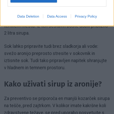
3. Še vroč sirup takoj nalijte v sterilizirane, segrete
steklenice. Tesno jih zaprite in počakajte, da se
Data Deletion
Data Access
Privacy Policy
popolnoma ohladijo. Shranjujte na hladnem in
temnem mestu. Iz teh sestavin boste dobili približno
2 litra sirupa.
Sok lahko pripravite tudi brez sladkorja ali vode:
svežo aronijo preprosto stresite v sokovnik in
iztisnite sok. Tudi tako pripravljen napitek shranjujte
v hladnem in temnem prostoru.
Kako uživati sirup iz aronije?
Za preventivo se priporoča en manjši kozarček sirupa
na tešče, pred zajtrkom. V kolikor imate kakršne koli
zdravstvene težave, se pred uporabo posvetujte s