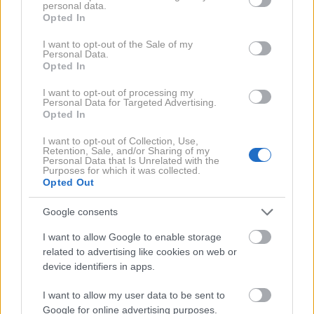
personal data.
grant or deny consent to Google and its third-party tags to
česar lahko pripomore k boljšemu počutju.
Opted In
use your data for below specified purposes in below Google
consent section.
I want to opt-out of the Sale of my
Preverite, kako lahko doma pripravite sirup iz aronije.
Personal Data.
Opted In
I want to opt-out of processing my
Domač sirup iz aronije
Personal Data for Targeted Advertising.
Opted In
I want to opt-out of Collection, Use,
Za pripravo domačega sirupa
Retention, Sale, and/or Sharing of my
Personal Data that Is Unrelated with the
boste potrebovali:
Purposes for which it was collected.
Opted Out
4 kg svežih ali zamrznjenih aronij,
Google consents
2 kg sladkorja,
I want to allow Google to enable storage
related to advertising like cookies on web or
2 litra vode,
device identifiers in apps.
sok dveh limon.
I want to allow my user data to be sent to
Google for online advertising purposes.