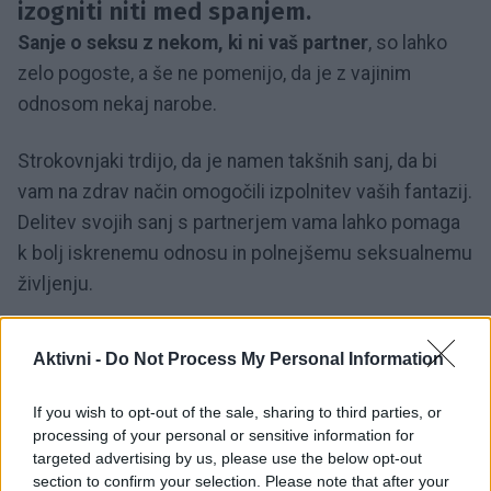
izogniti niti med spanjem.
Sanje o seksu z nekom, ki ni vaš partner
, so lahko
zelo pogoste, a še ne pomenijo, da je z vajinim
odnosom nekaj narobe.
Strokovnjaki trdijo, da je namen takšnih sanj, da bi
vam na zdrav način omogočili izpolnitev vaših fantazij.
Delitev svojih sanj s partnerjem vama lahko pomaga
k bolj iskrenemu odnosu in polnejšemu seksualnemu
življenju.
Kaj pomenijo sanje o seksu?
Aktivni -
Do Not Process My Personal Information
Sanjanje o seksu z drugimi torej še ne pomenijo
If you wish to opt-out of the sale, sharing to third parties, or
processing of your personal or sensitive information for
nezadovoljstva s partnerjem, je pa res, da se
targeted advertising by us, please use the below opt-out
seksualne frustracije včasih odražajo tudi preko
section to confirm your selection. Please note that after your