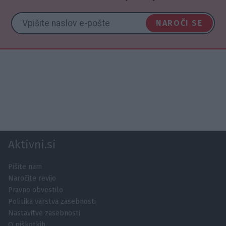
NAROČI SE
Aktivni.si
Pišite nam
Naročite revijo
Pravno obvestilo
Politika varstva zasebnosti
Nastavitve zasebnosti
O piškotkih