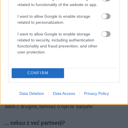
related to functionality of the website or app.
Strokovnjaki pravijo, da gre le za željo po seksualnih
I want to allow Google to enable storage
dogodivščinah. Ali pa, preprosto, prek sanj izkazujete
related to personalization.
naklonjenost do teh oseb, ker občudujete njihovo
I want to allow Google to enable storage
osebnost.
related to security, including authentication
functionality and fraud prevention, and other
... seksu s slavno osebnostjo?
user protection.
Slavne osebnosti navadno predstavljajo le sliko
CONFIRM
vašega idealnega ljubimca oziroma ljubimke.
Utelešajo torej to, kar si vi želite videti pri svojemu
partnerju. Druga razlaga: takšne sanje lahko
Data Deletion
Data Access
Privacy Policy
predstavljajo tudi pričakovanja in želje, ki jih ne upate
deliti z drugimi, temveč o njih le 'sanjate'.
... seksu z več partnerji?