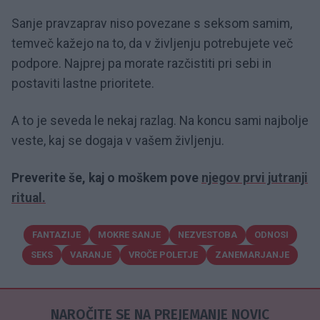
Sanje pravzaprav niso povezane s seksom samim,
temveč kažejo na to, da v življenju potrebujete več
podpore. Najprej pa morate razčistiti pri sebi in
postaviti lastne prioritete.
A to je seveda le nekaj razlag. Na koncu sami najbolje
veste, kaj se dogaja v vašem življenju.
Preverite še, kaj o moškem pove
njegov prvi jutranji
ritual.
FANTAZIJE
MOKRE SANJE
NEZVESTOBA
ODNOSI
SEKS
VARANJE
VROČE POLETJE
ZANEMARJANJE
NAROČITE SE NA PREJEMANJE NOVIC