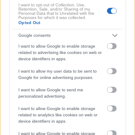
nezadovoljni v trenutnem razmerju.
Vaša
I want to opt-out of Collection, Use,
Retention, Sale, and/or Sharing of my
podzavest verjetno brska po starih izkušnjah in
Personal Data that Is Unrelated with the
Purposes for which it was collected.
vzorcih
, da bi se iz njih nekaj naučili in izboljšali
Opted Out
sedanjega in morebitna bodoča razmerja.
Google consents
I want to allow Google to enable storage
Kaj pa pomeni, če sanjate o ...
related to advertising like cookies on web or
device identifiers in apps.
... seksu z bivšim ali bivšo?
I want to allow my user data to be sent to
Google for online advertising purposes.
Strokovnjaki menijo, da so to sanje o spolnosti in
razmerjih, ne glede na to, kdo v njih nastopa. Prav
I want to allow Google to send me
personalized advertising.
tako menijo, da lahko prav te sanje pomagajo poiskati
odgovor na vprašanja, ki se nam pletejo po glavi, ko je
I want to allow Google to enable storage
na površju novo razmerje.
related to analytics like cookies on web or
device identifiers in apps.
... seksu s šefom ali sodelavcem?
I want to allow Google to enable storage