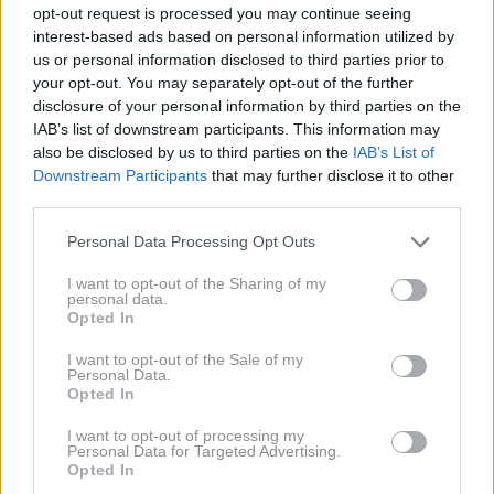
sanj.
opt-out request is processed you may continue seeing
interest-based ads based on personal information utilized by
us or personal information disclosed to third parties prior to
Če že dolgo časa niste seksali
, vaša podzavest
your opt-out. You may separately opt-out of the further
skuša nadoknaditi zamujeno preko sanj.
disclosure of your personal information by third parties on the
IAB’s list of downstream participants. This information may
Prav tako so lahko sanje
rezultat dolgočasnega
also be disclosed by us to third parties on the
IAB’s List of
seksa
, ki vas ne zadovolji.
Downstream Participants
that may further disclose it to other
third parties.
Če sanjate, da vaš partner seksa z nekom drugim,
obstaja možnost, da
ste podzavestno začutili
Please note that this website/app uses one or more Google
Personal Data Processing Opt Outs
services and may gather and store information including but
znake nezvestobe
.
not limited to your visit or usage behaviour. You may click to
I want to opt-out of the Sharing of my
personal data.
grant or deny consent to Google and its third-party tags to
Kljub temu je veliko bolj verjetno, da
vas partner
Opted In
use your data for below specified purposes in below Google
enostavno zanemarja
. Morda predolgo preživi v
consent section.
I want to opt-out of the Sale of my
službi, se preveč ukvarja s hobiji ali pa vas ne
Personal Data.
Opted In
posluša.
I want to opt-out of processing my
Pogoste so tudi sanje o seksu z bivšimi, ki pa ne
Personal Data for Targeted Advertising.
Opted In
pomenijo, da se želimo vrniti k njim in da ste