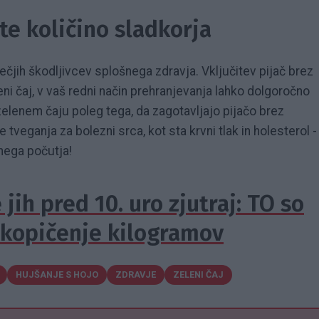
te količino sladkorja
ečjih škodljivcev splošnega zdravja. Vključitev pijač brez
leni čaj, v vaš redni način prehranjevanja lahko dolgoročno
zelenem čaju poleg tega, da zagotavljajo pijačo brez
e tveganja za bolezni srca, kot sta krvni tlak in holesterol -
nega počutja!
 jih pred 10. uro zjutraj: TO so
za kopičenje kilogramov
HUJŠANJE S HOJO
ZDRAVJE
ZELENI ČAJ