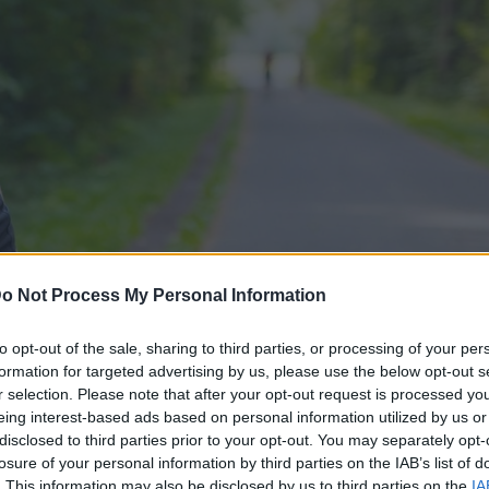
o Not Process My Personal Information
a si pomagate tudi s tem poceni napitkom, ki bo vaši vadbi 
to opt-out of the sale, sharing to third parties, or processing of your per
formation for targeted advertising by us, please use the below opt-out s
r selection. Please note that after your opt-out request is processed y
Pro
eing interest-based ads based on personal information utilized by us or
či ali delati napornih vaj, dovolj je, da
disclosed to third parties prior to your opt-out. You may separately opt-
losure of your personal information by third parties on the IAB’s list of
. This information may also be disclosed by us to third parties on the
IA