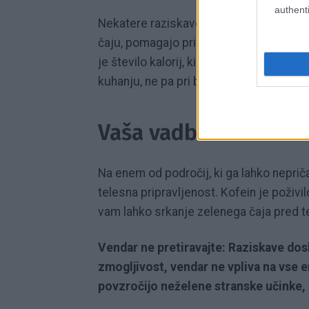
authenti
Nekatere raziskave kažejo, da lahko kofe
čaju, pomagajo pri zmernem hujšanju, v
je število kalorij, ki jih vaše telo pokuri
kuhanju, ne pa pri besnem treningu HIIT
Vaša vadba bo dobil
Na enem od področij, ki ga lahko nepri
telesna pripravljenost. Kofein je poživil
vam lahko srkanje zelenega čaja pred te
Vendar ne pretiravajte: Raziskave dosl
zmogljivost, vendar ne vpliva na vse e
povzročijo neželene stranske učinke, 