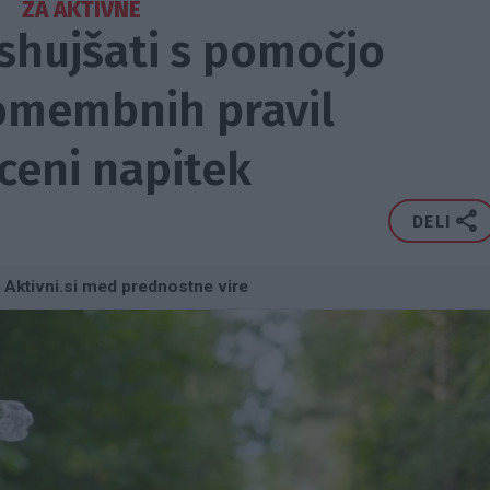
ZA AKTIVNE
 shujšati s pomočjo
omembnih pravil
ceni napitek
DELI
 Aktivni.si med prednostne vire