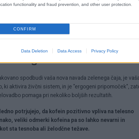
cation functionality and fraud prevention, and other user protection.
in in katehini (vrsta polifenolov), ki jih najdemo v zelene
erjetno zato, ker pospešujejo presnovo. Hitrost presnove
 pri običajnih, vsakodnevnih opravilih - npr. pri sedenju ali
CONFIRM
.
Data Deletion
Data Access
Privacy Policy
a nov zagon
čakovano spodbudi vaša nova navada zelenega čaja, je vaš
o, ki aktivira živčni sistem, in je "ergogeni pripomoček", zat
lovadbo pomaga pri nekoliko boljših rezultatih.
edno potrjujejo, da kofein pozitivno vpliva na telesno
nako, veliki odmerki kofeina pa so lahko nevarni in
kot sta tesnoba ali želodčne težave.