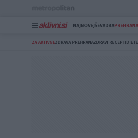
NAJNOVEJŠE
VADBA
PREHRAN
ZA AKTIVNE
ZDRAVA PREHRANA
ZDRAVI RECEPTI
DIETE