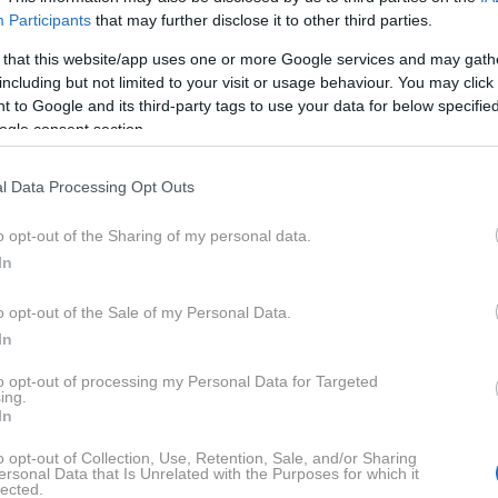
Participants
that may further disclose it to other third parties.
viti težkih treningov in preživeti ure v telovadnici.
 that this website/app uses one or more Google services and may gath
including but not limited to your visit or usage behaviour. You may click 
 ti nasveti pa vam bodo pomagali, da bo že tako preprost
 to Google and its third-party tags to use your data for below specifi
itkejšo postavo.
ogle consent section.
l Data Processing Opt Outs
o opt-out of the Sharing of my personal data.
In
revoženo razdaljo. Za merjenje zadostuje aplikacija na
o opt-out of the Sale of my Personal Data.
 nosili okoli roke.
Čez dan je normalno narediti okoli
In
e se želite znebiti odvečnih kilogramov, pa je
to opt-out of processing my Personal Data for Targeted
akov.
ing.
In
sprehod od 45 do 60 minut, a ne v 'kosu'. Namesto enega
o opt-out of Collection, Use, Retention, Sale, and/or Sharing
ersonal Data that Is Unrelated with the Purposes for which it
 sprehode. Po mnenju strokovnjakov za fitnes lahko na ta
lected.