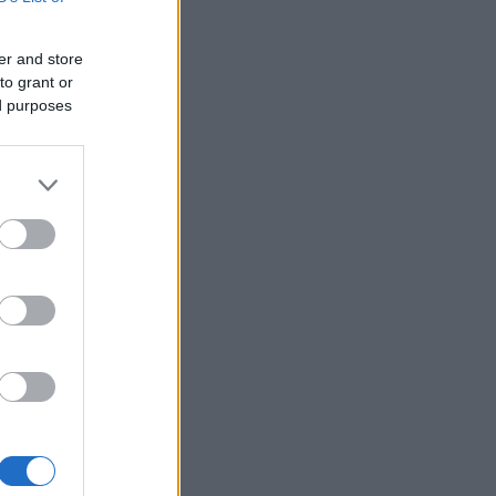
er and store
to grant or
ed purposes