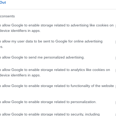
i sladkor.
Out
or.
Zato je angažiranih več mišic, metabolizem je
consents
n se rahlo nagnite naprej, da zaščitite svoje mišice in
o allow Google to enable storage related to advertising like cookies on
evice identifiers in apps.
o allow my user data to be sent to Google for online advertising
o zelenega čaja, ki pomaga pri hujšanju.
Spodbuja
s.
Odličen delež kofeina in katehina v tem napitku pospešuj
to allow Google to send me personalized advertising.
o allow Google to enable storage related to analytics like cookies on
kako vam lahko pomaga pri
evice identifiers in apps.
be teže:
o allow Google to enable storage related to functionality of the website
o allow Google to enable storage related to personalization.
novo
o allow Google to enable storage related to security, including