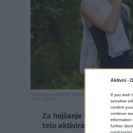
Aktivni -
D
Hujšanje s hojo je povsem enostavno, lahko p
If you wish 
nov zagon.
sensitive in
confirm you
continue se
Za hujšanje vam ni treba te
information 
telo aktivirate s hojo.
further disc
participants