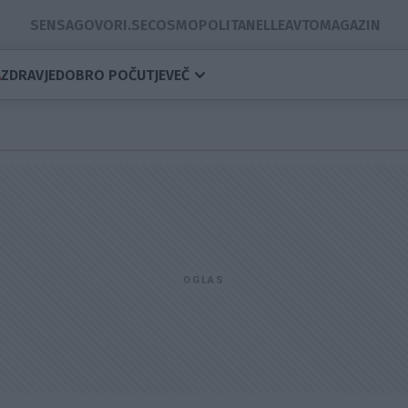
SENSA
GOVORI.SE
COSMOPOLITAN
ELLE
AVTOMAGAZIN
A
ZDRAVJE
DOBRO POČUTJE
VEČ