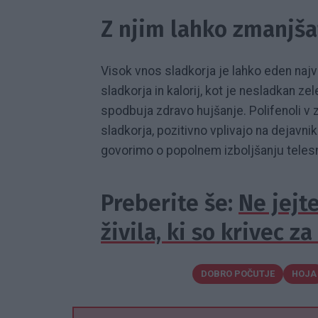
Z njim lahko zmanjša
Visok vnos sladkorja je lahko eden najv
sladkorja in kalorij, kot je nesladkan ze
spodbuja zdravo hujšanje. Polifenoli v 
sladkorja, pozitivno vplivajo na dejavnik
govorimo o popolnem izboljšanju teles
Preberite še:
Ne jejte
živila, ki so krivec 
DOBRO POČUTJE
HOJA