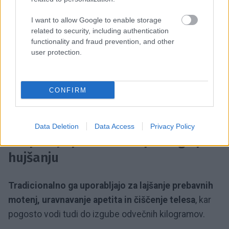
ritem in krvni tlak.
I want to allow Google to enable storage
related to security, including authentication
Blaži stres
functionality and fraud prevention, and other
user protection.
Ta napitek osveži telo, zmanjša mišično napetost
in ublaži stres.
Krepi odpornost, deluje pomlajevalno
CONFIRM
in celo poveča učinkovitost drugih zdravilnih zelišč,
če jih uživamo skupaj.
Data Deletion
Data Access
Privacy Policy
Pospešuje presnovo in pomaga pri
hujšanju
Tradicionalno ga uporabljajo za lajšanje prebavnih
motenj, uravnavanje apetita in čiščenje telesa
, kar
pogosto vodi tudi do izgube odvečnih kilogramov.