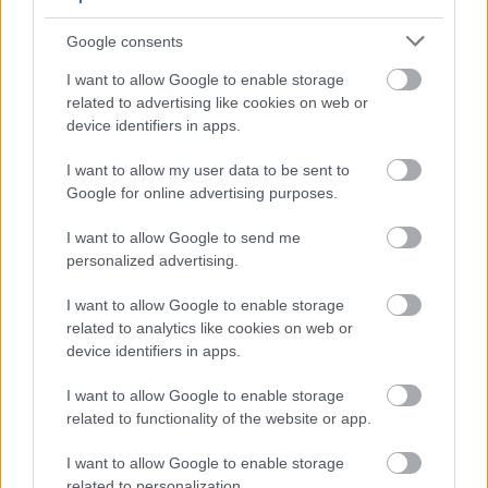
imele približno 10 % večjo kostno gostoto v
Google consents
primerjavi z ženskami, ki čaja niso pile.
I want to allow Google to enable storage
related to advertising like cookies on web or
Uniči rakave celice debelega
device identifiers in apps.
črevesa
I want to allow my user data to be sent to
Google for online advertising purposes.
V epruveti so ugotovili, da
se rakave celice debelega
I want to allow Google to send me
črevesa, izpostavljene izvlečku Mate čaja, uničijo
,
personalized advertising.
kar nakazuje na močne antikancerogene lastnosti.
I want to allow Google to enable storage
related to analytics like cookies on web or
Varuje srce
device identifiers in apps.
I want to allow Google to enable storage
Zaščitni učinki čaja izvirajo iz njegovih protivnetnih in
related to functionality of the website or app.
antioksidativnih lastnosti.
Yerba
Mate širi krvne žile,
I want to allow Google to enable storage
izboljšuje prekrvavitev ter pomaga uravnavati srčni
related to personalization.