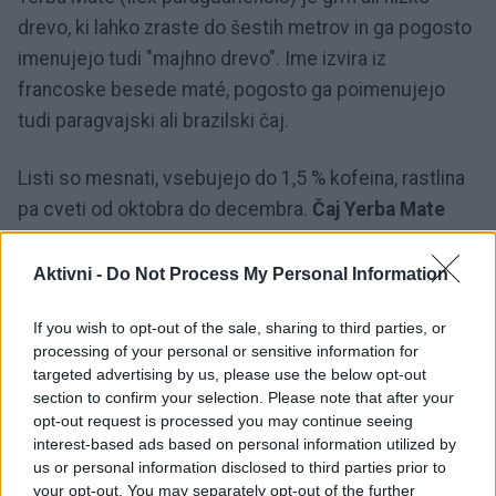
drevo, ki lahko zraste do šestih metrov in ga pogosto
imenujejo tudi "majhno drevo". Ime izvira iz
francoske besede maté, pogosto ga poimenujejo
tudi paragvajski ali brazilski čaj.
Listi so mesnati, vsebujejo do 1,5 % kofeina, rastlina
pa cveti od oktobra do decembra.
Čaj Yerba Mate
krepi imunski sistem in pospešuje presnovo – ima
več antioksidantov kot zeleni čaj, obenem pa
Aktivni -
Do Not Process My Personal Information
povečuje raven energije brez negativnih učinkov,
If you wish to opt-out of the sale, sharing to third parties, or
kot so tresenje ali nervoza.
Športniki ga uporabljajo
processing of your personal or sensitive information for
za izboljšanje zmogljivosti, pomaga lahko tudi pri
targeted advertising by us, please use the below opt-out
kronični utrujenosti.
section to confirm your selection. Please note that after your
opt-out request is processed you may continue seeing
interest-based ads based on personal information utilized by
6 blagodejnih učinkov čaja
us or personal information disclosed to third parties prior to
your opt-out. You may separately opt-out of the further