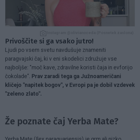
Instagram @olivianoceda (Posnetek zaslona)
Privoščite si ga vsako jutro!
Ljudi po vsem svetu navdušuje znameniti
paragvajski čaj, ki v eni skodelici združuje vse
najboljše: "moč kave, zdravilne koristi čaja in evforijo
čokolade".
Prav zaradi tega ga Južnoameričani
kličejo "napitek bogov", v Evropi pa je dobil vzdevek
"zeleno zlato".
Že poznate čaj Yerba Mate?
Yerba Mate (Ilex paraguariensis) je grm ali nizko