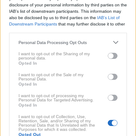
Yerba Mate
disclosure of your personal information by third parties on the
IAB’s list of downstream participants. This information may
also be disclosed by us to third parties on the
IAB’s List of
Bogat vir vitaminov in mineralov
Downstream Participants
that may further disclose it to other
third parties.
Yerba Mate vsebuje bistveno več vitaminov kot
Please note that this website/app uses one or more Google
Personal Data Processing Opt Outs
services and may gather and store information including but
zeleni čaj
: A, C, E, B1, B2, niacin (B3), B5, pa tudi kalcij,
not limited to your visit or usage behaviour. You may click to
I want to opt-out of the Sharing of my
železo, kalij, mangan, selen, magnezij, fosfor, karoten,
personal data.
grant or deny consent to Google and its third-party tags to
Opted In
esencialne maščobne kisline, klorofil in obilico
use your data for below specified purposes in below Google
consent section.
antioksidantov.
I want to opt-out of the Sale of my
Personal Data.
Opted In
Krepi kosti
I want to opt-out of processing my
Personal Data for Targeted Advertising.
Opted In
Redno pitje Mate čaja lahko pripomore k večji
I want to opt-out of Collection, Use,
gostoti kosti, tudi pri ljudeh, ki se ne ukvarjajo z
Retention, Sale, and/or Sharing of my
Personal Data that Is Unrelated with the
redno telesno vadbo.
V eni raziskavi so
Purposes for which it was collected.
postmenopavzalne ženske, ki so pile čaj Yerba Mate,
Opted Out