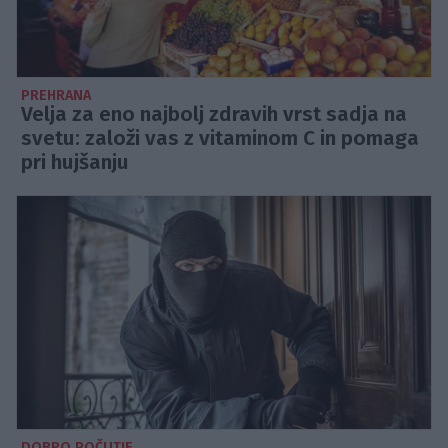
PREHRANA
Velja za eno najbolj zdravih vrst sadja na
svetu: založi vas z vitaminom C in pomaga
pri hujšanju
DOBRO POČUTJE