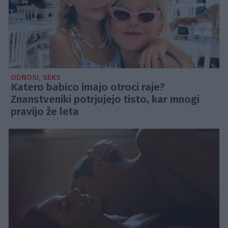
ODNOSI, SEKS
Katero babico imajo otroci raje?
Znanstveniki potrjujejo tisto, kar mnogi
pravijo že leta