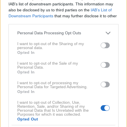
IAB’s list of downstream participants. This information may
also be disclosed by us to third parties on the
IAB’s List of
Downstream Participants
that may further disclose it to other
PREHRANA
third parties.
Skrivna sestavina, ki tiho varuje vaše srce:
Please note that this website/app uses one or more Google
pogosto jo spregledamo, a je v resnici
Personal Data Processing Opt Outs
services and may gather and store information including but
izredno pomembna
not limited to your visit or usage behaviour. You may click to
I want to opt-out of the Sharing of my
personal data.
grant or deny consent to Google and its third-party tags to
Opted In
use your data for below specified purposes in below Google
consent section.
I want to opt-out of the Sale of my
Personal Data.
Opted In
I want to opt-out of processing my
Personal Data for Targeted Advertising.
Opted In
I want to opt-out of Collection, Use,
Retention, Sale, and/or Sharing of my
Personal Data that Is Unrelated with the
Purposes for which it was collected.
Opted Out
ZDRAVI RECEPTI
Ko pripravljate grah, mu dodajte eno