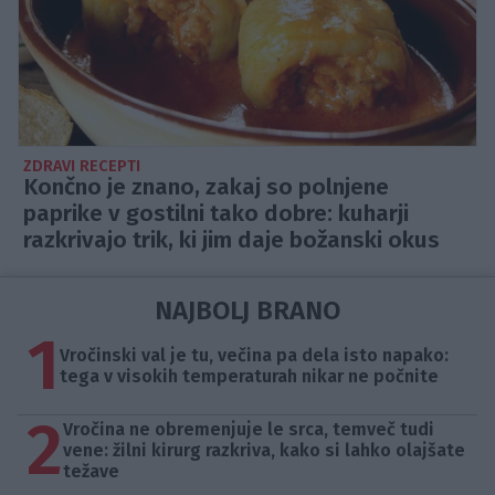
ZDRAVI RECEPTI
Končno je znano, zakaj so polnjene
paprike v gostilni tako dobre: kuharji
razkrivajo trik, ki jim daje božanski okus
NAJBOLJ BRANO
1
Vročinski val je tu, večina pa dela isto napako:
tega v visokih temperaturah nikar ne počnite
2
Vročina ne obremenjuje le srca, temveč tudi
vene: žilni kirurg razkriva, kako si lahko olajšate
težave