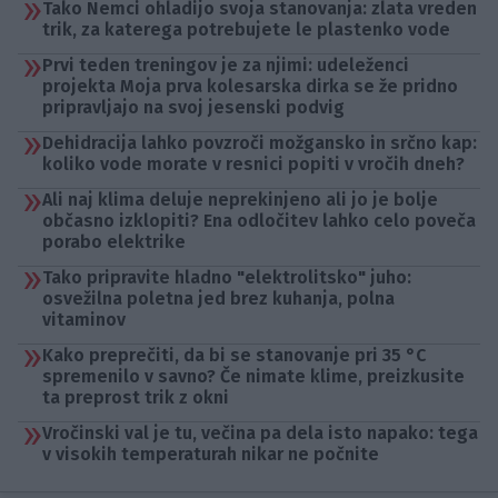
Tako Nemci ohladijo svoja stanovanja: zlata vreden
trik, za katerega potrebujete le plastenko vode
Prvi teden treningov je za njimi: udeleženci
projekta Moja prva kolesarska dirka se že pridno
pripravljajo na svoj jesenski podvig
Dehidracija lahko povzroči možgansko in srčno kap:
koliko vode morate v resnici popiti v vročih dneh?
Ali naj klima deluje neprekinjeno ali jo je bolje
občasno izklopiti? Ena odločitev lahko celo poveča
porabo elektrike
Tako pripravite hladno "elektrolitsko" juho:
osvežilna poletna jed brez kuhanja, polna
vitaminov
Kako preprečiti, da bi se stanovanje pri 35 °C
spremenilo v savno? Če nimate klime, preizkusite
ta preprost trik z okni
Vročinski val je tu, večina pa dela isto napako: tega
v visokih temperaturah nikar ne počnite