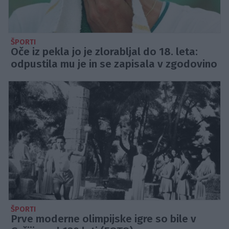
ŠPORTI
Oče iz pekla jo je zlorabljal do 18. leta:
odpustila mu je in se zapisala v zgodovino
ŠPORTI
Prve moderne olimpijske igre so bile v