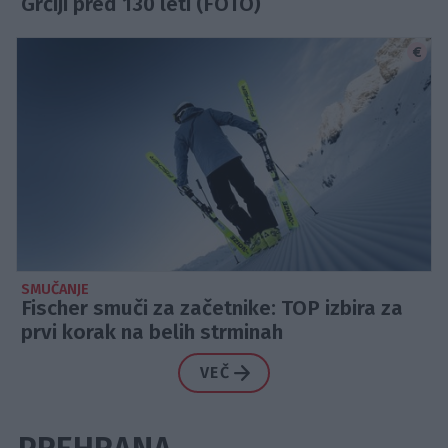
Grčiji pred 130 leti (FOTO)
SMUČANJE
Fischer smuči za začetnike: TOP izbira za
prvi korak na belih strminah
VEČ