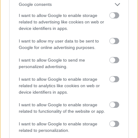
Google consents
sestavino: dobili boste pravo specialiteto
s popolnoma drugačnim okusom
I want to allow Google to enable storage
related to advertising like cookies on web or
device identifiers in apps.
I want to allow my user data to be sent to
Google for online advertising purposes.
I want to allow Google to send me
personalized advertising.
I want to allow Google to enable storage
related to analytics like cookies on web or
device identifiers in apps.
ZDRAVI RECEPTI
I want to allow Google to enable storage
Ta srbska solata velja za eno najbolj
related to functionality of the website or app.
priljubljenih na svetu: dietetičarka razkriva
originalni recept in koristi za zdravje
I want to allow Google to enable storage
related to personalization.
VEČ