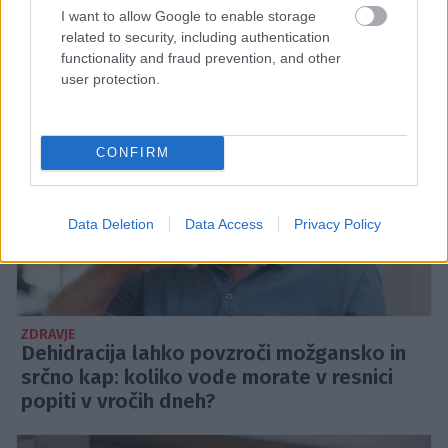
I want to allow Google to enable storage
related to security, including authentication
ZDRAVJE
functionality and fraud prevention, and other
user protection.
CONFIRM
Data Deletion
Data Access
Privacy Policy
ZDRAVJE
Dehidracija lahko povzroči možgansko in
srčno kap: koliko vode morate v resnici
popiti v vročih dneh?