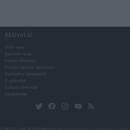
Aktivni.si
Pišite nam
Naročite revijo
Pravno obvestilo
Politika varstva zasebnosti
Nastavitve zasebnosti
O piškotkih
Potisna obvestila
Oglaševanje
ISSN 2712-4487, © 2026 Aktivni.si,
Adria Media Ljubljana, založništvo in trženje,