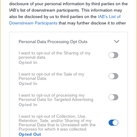
disclosure of your personal information by third parties on the
tradicionalnem "stollenu" (božičnem pecivu),
IAB’s list of downstream participants. This information may
čudovitih lesenih piramidah in prazničnem vzdušju.
also be disclosed by us to third parties on the
IAB’s List of
Downstream Participants
that may further disclose it to other
third parties.
2.
Nürnberg, Nemčija
Please note that this website/app uses one or more Google
Personal Data Processing Opt Outs
services and may gather and store information including but
Christkindlesmarkt je znan po tradicionalnih lesenih
not limited to your visit or usage behaviour. You may click to
I want to opt-out of the Sharing of my
hišicah, ročno izdelanih okraskih in lokalnih dobrotah,
personal data.
grant or deny consent to Google and its third-party tags to
Opted In
kot so medenjaki (Lebkuchen).
use your data for below specified purposes in below Google
consent section.
I want to opt-out of the Sale of my
Personal Data.
3.
Colmar, Francija
Opted In
I want to opt-out of processing my
To slikovito alzaško mesto se spremeni v pravo
Personal Data for Targeted Advertising.
Opted In
pravljico z osvetljenimi uličicami in petimi različnimi
božičnimi sejmi, vsak s svojo tematiko.
I want to opt-out of Collection, Use,
Retention, Sale, and/or Sharing of my
Personal Data that Is Unrelated with the
Purposes for which it was collected.
4.
Praga, Češka
Opted Out