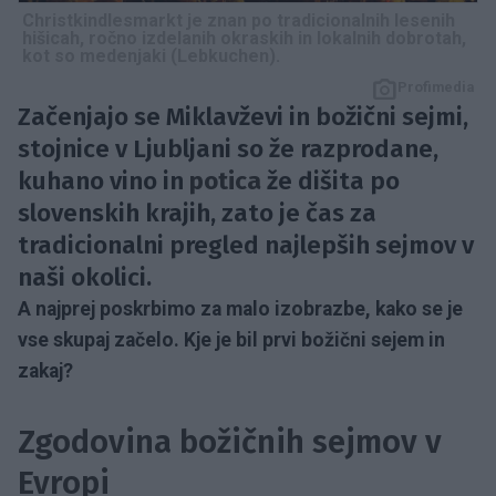
Christkindlesmarkt je znan po tradicionalnih lesenih
hišicah, ročno izdelanih okraskih in lokalnih dobrotah,
kot so medenjaki (Lebkuchen).
Profimedia
Začenjajo se Miklavževi in božični sejmi,
stojnice v Ljubljani so že razprodane,
kuhano vino in
potica
že dišita po
slovenskih krajih, zato je čas za
tradicionalni pregled najlepših sejmov v
naši okolici.
A najprej poskrbimo za malo izobrazbe, kako se je
vse skupaj začelo. Kje je bil prvi božični sejem in
zakaj?
Zgodovina božičnih sejmov v
Evropi