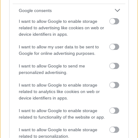
Sejem na Staromestnem trgu ponuja čudovit razgled
Google consents
na osvetljeno gotsko cerkev sv. Marije pred Tynom, z
I want to allow Google to enable storage
vonjem po cimetu in tradicionalnimi dobrotami, kot so
related to advertising like cookies on web or
device identifiers in apps.
trdelniki.
I want to allow my user data to be sent to
5.
Zagreb, Hrvaška
Google for online advertising purposes.
I want to allow Google to send me
Zagreb je večkrat prejel nagrado za najboljši božični
personalized advertising.
sejem v Evropi. Ponuja živo glasbo, drsališče in
bogato ponudbo lokalnih specialitet.
I want to allow Google to enable storage
related to analytics like cookies on web or
device identifiers in apps.
6.
Budimpešta
, Madžarska
I want to allow Google to enable storage
Vörösmarty
tér je znan po unikatnih rokodelskih
related to functionality of the website or app.
izdelkih in tradicionalnih madžarskih jedeh, kot so
I want to allow Google to enable storage
langoši in bograč.
related to personalization.