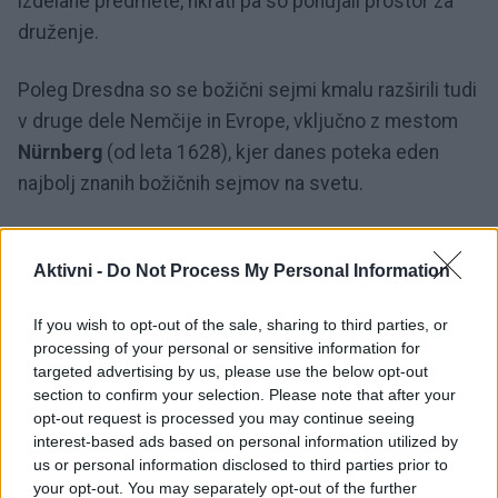
izdelane predmete, hkrati pa so ponujali prostor za
druženje.
Poleg Dresdna so se božični sejmi kmalu razširili tudi
v druge dele Nemčije in Evrope, vključno z mestom
Nürnberg
(od leta 1628), kjer danes poteka eden
najbolj znanih božičnih sejmov na svetu.
Tradicionalni elementi, kot so ročno izdelani okraski,
vonj po kuhanem vinu (
Aktivni -
Do Not Process My Personal Information
Glühwein
) in praznična glasba,
so še danes značilni za te sejme.
If you wish to opt-out of the sale, sharing to third parties, or
processing of your personal or sensitive information for
Najlepši božični sejmi v Evropi
targeted advertising by us, please use the below opt-out
section to confirm your selection. Please note that after your
opt-out request is processed you may continue seeing
1.
Dresden, Nemčija (Striezelmarkt)
interest-based ads based on personal information utilized by
us or personal information disclosed to third parties prior to
your opt-out. You may separately opt-out of the further
Eden najstarejših sejmov v Evropi, znan po