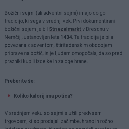
Božični sejmi (ali adventni sejmi) imajo dolgo
tradicijo, ki sega v srednji vek. Prvi dokumentirani
božični sejem je bil
Striezelmarkt
v Dresdnu v
Nemčiji, ustanovljen leta
1434
. Ta tradicija je bila
povezana z adventom, štiritedenskim obdobjem
priprave na božič, in je ljudem omogočala, da so pred
prazniki kupili izdelke in zaloge hrane.
Preberite še:
Koliko kalorij ima potica?
V srednjem veku so sejmi služili predvsem
trgovcem, ki so prodajali začimbe, hrano in ročno