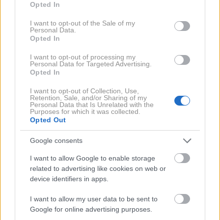
Opted In
use your data for below specified purposes in below Google
pripravljen iz grozdja, žajblja in drugih lokalnih zelišč.
consent section.
I want to opt-out of the Sale of my
Personal Data.
Ko je v zrelih letih upočasnila svoj življenjski tempo,
Opted In
je zmanjšala vnos jajc na dve na dan, kar ji je še
I want to opt-out of processing my
Personal Data for Targeted Advertising.
vedno omogočalo zadosten vnos energije brez
Opted In
potrebe po zdravilih ali zapletenih dietah.
I want to opt-out of Collection, Use,
Retention, Sale, and/or Sharing of my
Personal Data that Is Unrelated with the
Redko je uživala sadje in
Purposes for which it was collected.
Opted Out
zelenjavo
Google consents
Emmin zdravnik, dr. Carlo Bava, ki jo je spremljal
I want to allow Google to enable storage
related to advertising like cookies on web or
skoraj trideset let, je pogosto poudaril njeno
device identifiers in apps.
nenavadno prehranjevalno rutino.
Emma skoraj nikoli
ni jedla sadja ali zelenjave, ki sicer veljata za
I want to allow my user data to be sent to
Google for online advertising purposes.
osnovna elementa zdrave prehrane
. Kljub temu je