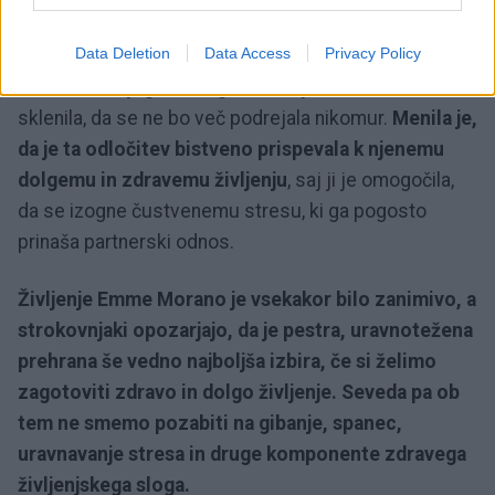
bo ostala samska.
Data Deletion
Data Access
Privacy Policy
Po smrti svojega edinega otroka je Emma trdno
sklenila, da se ne bo več podrejala nikomur.
Menila je,
da je ta odločitev bistveno prispevala k njenemu
dolgemu in zdravemu življenju
, saj ji je omogočila,
da se izogne čustvenemu stresu, ki ga pogosto
prinaša partnerski odnos.
Življenje Emme Morano je vsekakor bilo zanimivo, a
strokovnjaki opozarjajo, da je pestra, uravnotežena
prehrana še vedno najboljša izbira, če si želimo
zagotoviti zdravo in dolgo življenje. Seveda pa ob
tem ne smemo pozabiti na gibanje, spanec,
uravnavanje stresa in druge komponente zdravega
življenjskega sloga.