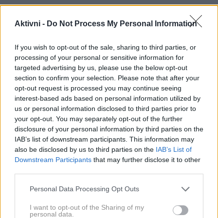
Aktivni -
Do Not Process My Personal Information
Tri jajca na dan
If you wish to opt-out of the sale, sharing to third parties, or
Njena prehrana je bila neverjetno preprosta:
processing of your personal or sensitive information for
targeted advertising by us, please use the below opt-out
dnevno je pojedla tri jajca
– dve surovi in eno kuhano
section to confirm your selection. Please note that after your
ali pripravljeno kot omleto. Ta nenavadna navada se je
opt-out request is processed you may continue seeing
začela v njenih dvajsetih letih, ko so ji po prvi
interest-based ads based on personal information utilized by
us or personal information disclosed to third parties prior to
svetovni vojni diagnosticirali slabokrvnost. Jajca so
your opt-out. You may separately opt-out of the further
postala njeno glavno orožje v boju proti utrujenosti in
disclosure of your personal information by third parties on the
oslabljeni kondiciji.
IAB’s list of downstream participants. This information may
also be disclosed by us to third parties on the
IAB’s List of
Downstream Participants
that may further disclose it to other
V enem izmed intervjujev je Emma pojasnila, da so ji
third parties.
jajca zagotavljala energijo in ključne hranilne snovi, ki
Please note that this website/app uses one or more Google
Personal Data Processing Opt Outs
jih je potrebovala za vsakodnevne fizične napore in
services and may gather and store information including but
ohranjanje dobrega zdravja. Poleg tega je v prehrano
not limited to your visit or usage behaviour. You may click to
I want to opt-out of the Sharing of my
personal data.
vključila tudi poseben
domač zeliščni liker
,
grant or deny consent to Google and its third-party tags to