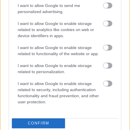
njeno zdravje presenetilo tako zdravnika kot številne
I want to allow Google to send me
druge, saj ni nikoli potrebovala posebnih medicinskih
personalized advertising.
posegov za ohranjanje vitalnosti.
I want to allow Google to enable storage
related to analytics like cookies on web or
device identifiers in apps.
Življenje brez partnerja kot
ključ do notranjega miru
I want to allow Google to enable storage
related to functionality of the website or app.
Strokovnjaki, ki preučujejo dolgoživost, pogosto
I want to allow Google to enable storage
related to personalization.
poudarjajo pomen kakovostnih odnosov za dolgo
življenje, zato je še toliko bolj zanimivo, da je Emma
I want to allow Google to enable storage
related to security, including authentication
večino življenja preživela brez partnerja.
functionality and fraud prevention, and other
user protection.
Njen edini zakon pri 20 letih je bil nesrečen in
prisiljen. Po smrti moškega, ki ga je resnično ljubila,
je bila prisiljena v zvezo, ki je bila zanj polna nasilja.
CONFIRM
Leta 1938 je zakon končno zapustila in se odločila, da