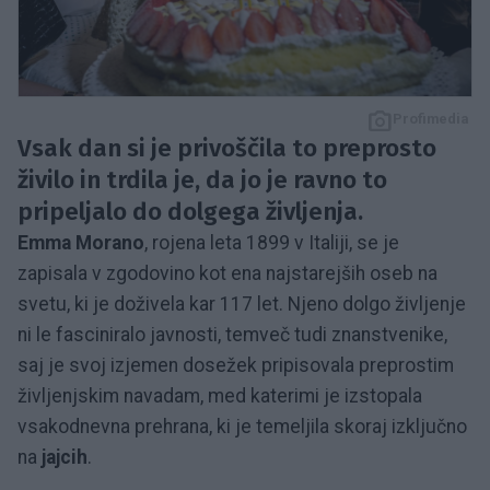
Profimedia
Vsak dan si je privoščila to preprosto
živilo in trdila je, da jo je ravno to
pripeljalo do dolgega življenja.
Emma Morano
, rojena leta 1899 v Italiji, se je
zapisala v zgodovino kot ena najstarejših oseb na
svetu, ki je doživela kar 117 let. Njeno dolgo življenje
ni le fasciniralo javnosti, temveč tudi znanstvenike,
saj je svoj izjemen dosežek pripisovala preprostim
življenjskim navadam, med katerimi je izstopala
vsakodnevna prehrana, ki je temeljila skoraj izključno
na
jajcih
.