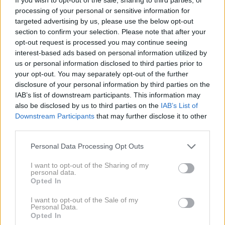
processing of your personal or sensitive information for
pomembnejši pokazatelj prihodnjega zdravja kot
targeted advertising by us, please use the below opt-out
dejanska starost posameznika, poročajo na portalu
section to confirm your selection. Please note that after your
zdravlje.kurir.rs
.
opt-out request is processed you may continue seeing
interest-based ads based on personal information utilized by
us or personal information disclosed to third parties prior to
your opt-out. You may separately opt-out of the further
Znanstveniki razvili algoritem
disclosure of your personal information by third parties on the
IAB’s list of downstream participants. This information may
za oceno biološke starosti
also be disclosed by us to third parties on the
IAB’s List of
Downstream Participants
that may further disclose it to other
organov
third parties.
Please note that this website/app uses one or more Google
Personal Data Processing Opt Outs
Raziskava, objavljena v ugledni reviji Nature
services and may gather and store information including but
not limited to your visit or usage behaviour. You may click to
I want to opt-out of the Sharing of my
Medicine, je zajela skoraj 45.000 ljudi, starih med
personal data.
grant or deny consent to Google and its third-party tags to
40 in 70 let. Njihovo zdravstveno stanje so
Opted In
use your data for below specified purposes in below Google
spremljali do 17 let.
consent section.
I want to opt-out of the Sale of my
Personal Data.
Opted In
Znanstveniki so analizirali skoraj 3.000 beljakovin v