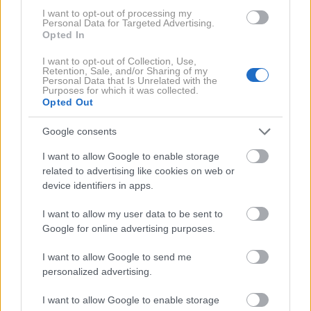
vzorcih krvi in razvili
algoritem, ki ocenjuje biološko
I want to opt-out of processing my
Personal Data for Targeted Advertising.
starost enajstih organov oziroma organskih
Opted In
sistemov.
Med njimi so možgani, srce, pljuča, jetra,
I want to opt-out of Collection, Use,
ledvice, trebušna slinavka in imunski sistem.
Retention, Sale, and/or Sharing of my
Personal Data that Is Unrelated with the
Purposes for which it was collected.
Opted Out
Rezultati so pokazali, da vsi organi ne starajo
enako hitro.
Pri približno tretjini sodelujočih je bil
Google consents
vsaj en organ biološko občutno starejši ali mlajši, kot
I want to allow Google to enable storage
bi pričakovali glede na njihovo kronološko starost.
related to advertising like cookies on web or
device identifiers in apps.
Najmočnejšo povezavo so raziskovalci odkrili pri
I want to allow my user data to be sent to
možganih. Ljudje, katerih možgani so bili biološko
Google for online advertising purposes.
starejši, so imeli več kot trikrat večje tveganje za
I want to allow Google to send me
razvoj Alzheimerjeve bolezni v primerjavi s tistimi,
personalized advertising.
pri katerih so se možgani starali v pričakovanem
tempu.
Po drugi strani pa je bil biološko mlajši
I want to allow Google to enable storage