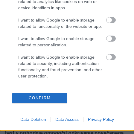
related to analytics like cookies on web or
možgani povezan z občutno manjšim tveganjem za
device identifiers in apps.
razvoj bolezni in nižjo verjetnostjo smrti v naslednjih
približno petnajstih letih.
I want to allow Google to enable storage
related to functionality of the website or app.
Podobne povezave so opazili tudi pri drugih
I want to allow Google to enable storage
organih.
Biološko starejše srce je bilo povezano z
related to personalization.
večjim tveganjem za srčno popuščanje in motnje
I want to allow Google to enable storage
srčnega ritma, medtem ko so biološko starejša pljuča
related to security, including authentication
pogosteje napovedovala razvoj kronične
functionality and fraud prevention, and other
user protection.
obstruktivne pljučne bolezni (KOPB).
Kaj bi takšen test lahko
CONFIRM
pomenil za prihodnost?
Data Deletion
Data Access
Privacy Policy
Avtorji raziskave menijo, da bi lahko takšen krvni
test v prihodnje omogočil odkrivanje povečanega