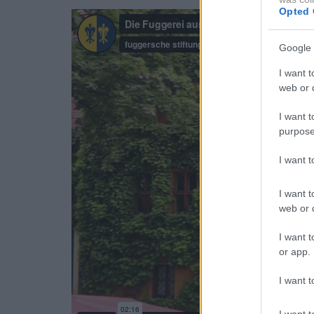
Opted 
Google 
I want t
web or d
I want t
purpose
I want 
I want t
web or d
I want t
or app.
I want t
I want t