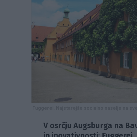
Fuggerei. Najstarejše socialno naselje na sv
V osrčju Augsburga na Ba
in inovativnosti:
Fuggerei
.