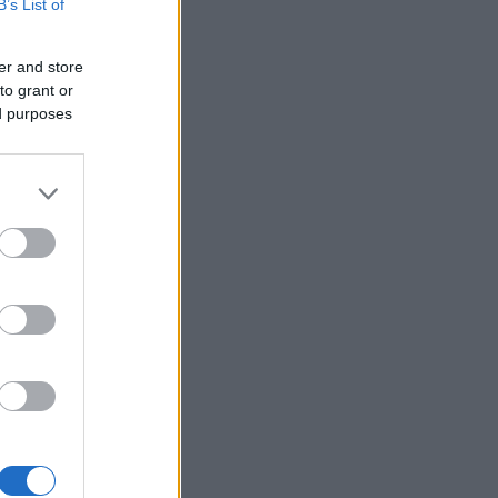
B’s List of
er and store
to grant or
ed purposes
a