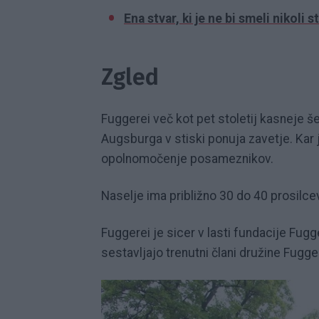
Ena stvar, ki je ne bi smeli nikoli s
Zgled
Fuggerei več kot pet stoletij kasneje 
Augsburga v stiski ponuja zavetje. Kar 
opolnomočenje posameznikov.
Naselje ima približno 30 do 40 prosilcev n
Fuggerei je sicer v lasti fundacije Fugge
sestavljajo trenutni člani družine Fugge