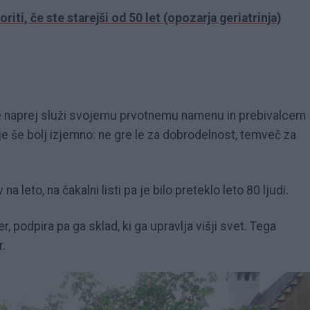
toriti, če ste starejši od 50 let (opozarja geriatrinja)
še naprej služi svojemu prvotnemu namenu in prebivalcem
je še bolj izjemno: ne gre le za dobrodelnost, temveč za
a leto, na čakalni listi pa je bilo preteklo leto 80 ljudi.
r, podpira pa ga sklad, ki ga upravlja višji svet. Tega
r.