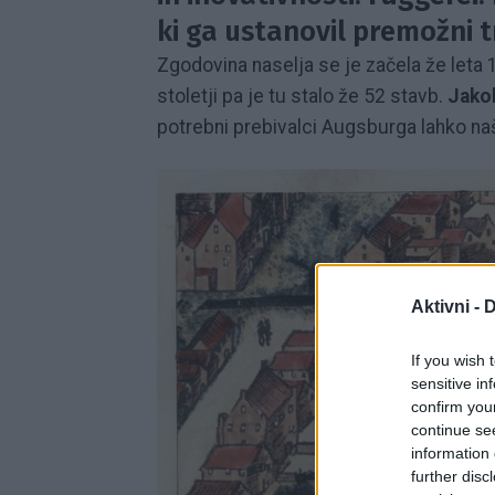
ki ga ustanovil premožni 
Zgodovina naselja se je začela že leta
stoletji pa je tu stalo že 52 stavb.
Jako
potrebni prebivalci Augsburga lahko naš
Aktivni -
D
If you wish 
sensitive in
confirm you
continue se
information 
further disc