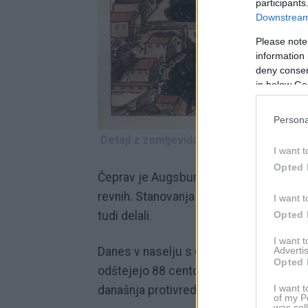
participants
Downstream 
Please note
information 
deny consent
in below Go
Persona
Detajl z zemljevida Augsburga - Fugger
I want t
Opted 
Čeprav je Augsburg veljal za eno najbo
revnih. Stanovanja je namenil predvsem
I want t
Opted 
tudi delali.
I want 
Advertis
Danes v naselju s 67 hišami in 142 stano
Opted 
odštejejo 88 centov in tri molitve na da
I want t
današnja protivrednost enega guldna.
of my P
was col