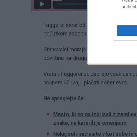
authenti
Fuggerei sicer odlikuje preprosta, a pre
občutkom zasebnosti. Naselje je obdan
Stanovalci morajo prav tako opravljati 
površine ter druga oskrbniška dela.
Vrata v Fuggerei se zaprejo vsak dan ob 2
nočnemu čuvaju plačati dober evro.
Ne spreglejte še:
Mesto, ki so ga izbrisali z zemljevi
znake, na katerih je omenjeno
Nekaj soli natresite v kot sobe in