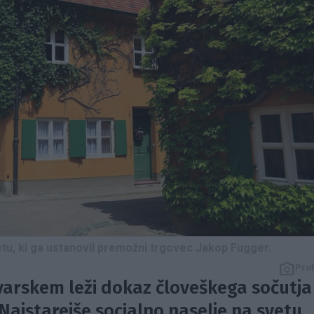
etu, ki ga ustanovil premožni trgovec Jakop Fugger.
Pro
varskem leži dokaz človeškega sočutja
 Najstarejše socialno naselje na svetu,