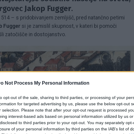
trgovec
Jakop Fugger
.
 1514 – s pridobivanjem zemljišč, pred natančno petimi
b Fugger
si je zamislil skupnost, v kateri bi pomoči
li zatočišče in dostojanstvo.
o Not Process My Personal Information
to opt-out of the sale, sharing to third parties, or processing of your per
formation for targeted advertising by us, please use the below opt-out s
r selection. Please note that after your opt-out request is processed y
eing interest-based ads based on personal information utilized by us or
disclosed to third parties prior to your opt-out. You may separately opt-
losure of your personal information by third parties on the IAB’s list of