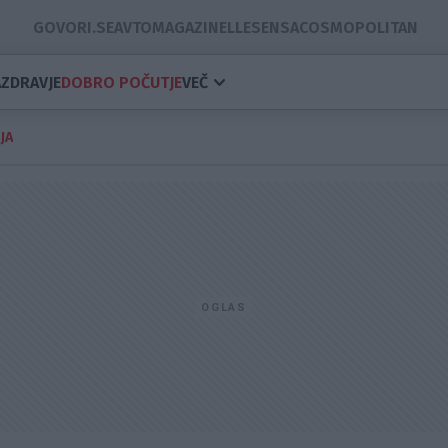
GOVORI.SE
AVTOMAGAZIN
ELLE
SENSA
COSMOPOLITAN
A
ZDRAVJE
DOBRO POČUTJE
VEČ
JA