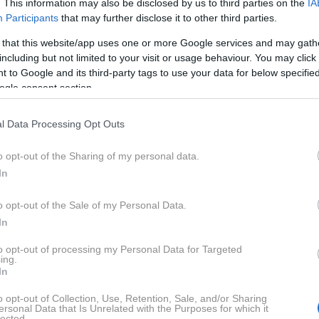
. This information may also be disclosed by us to third parties on the
IA
Participants
that may further disclose it to other third parties.
 that this website/app uses one or more Google services and may gath
including but not limited to your visit or usage behaviour. You may click 
 to Google and its third-party tags to use your data for below specifi
ogle consent section.
2 / 3
l Data Processing Opt Outs
ei. Lesorez Hansa Weiditza po risbi Georga Selda.
o opt-out of the Sharing of my personal data.
Profimedi
In
gatejših mest, je bilo kar devet od desetih meščanov
 rokodelcem, dninarjem in obrtnikom, ki so v stanovanjih
o opt-out of the Sale of my Personal Data.
In
to opt-out of processing my Personal Data for Targeted
ing.
vanji živi okoli 150 katoličanov, ki letno za najemnino
In
n. Višina najemnine se ni spremenila vse od prvih dni in je
o opt-out of Collection, Use, Retention, Sale, and/or Sharing
ersonal Data that Is Unrelated with the Purposes for which it
lected.