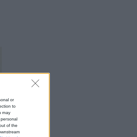
sonal or
ection to
ou may
 personal
out of the
 downstream