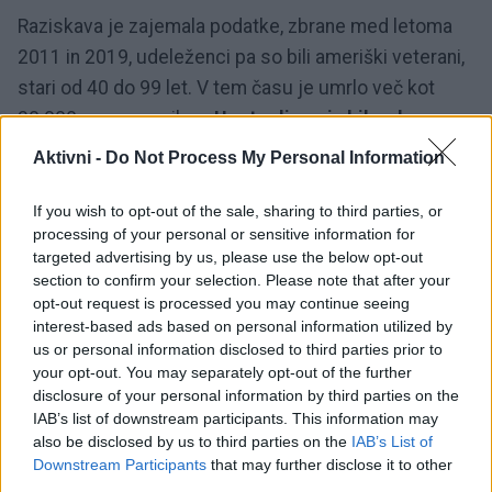
Raziskava je zajemala podatke, zbrane med letoma
2011 in 2019, udeleženci pa so bili ameriški veterani,
stari od 40 do 99 let. V tem času je umrlo več kot
30.000 posameznikov.
Ugotovljeno je bilo, da so
imeli tisti, ki so se držali vseh osmih navad, kar 13
Aktivni -
Do Not Process My Personal Information
% manjše tveganje za smrt zaradi kateregakoli
vzroka v primerjavi s tistimi, ki niso upoštevali
If you wish to opt-out of the sale, sharing to third parties, or
processing of your personal or sensitive information for
nobene.
targeted advertising by us, please use the below opt-out
section to confirm your selection. Please note that after your
Osem koristnih navad:
opt-out request is processed you may continue seeing
interest-based ads based on personal information utilized by
us or personal information disclosed to third parties prior to
Redna telesna aktivnost
your opt-out. You may separately opt-out of the further
disclosure of your personal information by third parties on the
Izogibanje kajenju
IAB’s list of downstream participants. This information may
also be disclosed by us to third parties on the
IAB’s List of
Obvladovanje stresa
Downstream Participants
that may further disclose it to other
Zdrava prehrana
third parties.