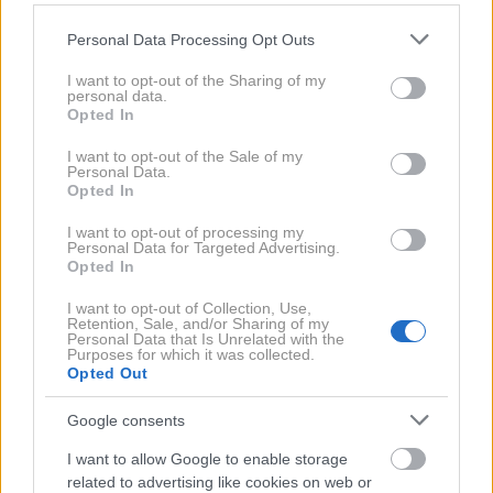
Please note that this website/app uses one or more Google
Zmerno oziroma redko uživanje alkohola
Personal Data Processing Opt Outs
services and may gather and store information including but
Kakovosten spanec
not limited to your visit or usage behaviour. You may click to
I want to opt-out of the Sharing of my
personal data.
grant or deny consent to Google and its third-party tags to
Dobri socialni odnosi
Opted In
use your data for below specified purposes in below Google
consent section.
Izogibanje zasvojenosti z opioidnimi zdravili
I want to opt-out of the Sale of my
Personal Data.
Opted In
Moški, ki pri štiridesetih začnejo z vsemi osmimi
I want to opt-out of processing my
Personal Data for Targeted Advertising.
navadami, lahko živijo v povprečju 24 let dlje kot
Opted In
tisti, ki ne uvedejo nobene. Pri ženskah je ta razlika
I want to opt-out of Collection, Use,
23 let,
ocenjujejo strokovnjaki.
Retention, Sale, and/or Sharing of my
Personal Data that Is Unrelated with the
Purposes for which it was collected.
Opted Out
Kaj najbolj vpliva na
dolgoživost?
Google consents
I want to allow Google to enable storage
related to advertising like cookies on web or
Največjo grožnjo za življenjsko dobo predstavljajo