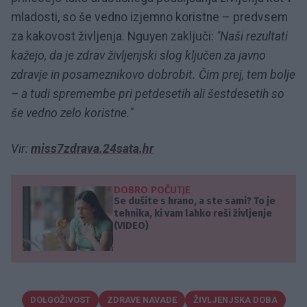
mladosti, so še vedno izjemno koristne – predvsem
za kakovost življenja. Nguyen zaključi:
"Naši rezultati
kažejo, da je zdrav življenjski slog ključen za javno
zdravje in posameznikovo dobrobit. Čim prej, tem bolje
– a tudi spremembe pri petdesetih ali šestdesetih so
še vedno zelo koristne."
Vir:
miss7zdrava.24sata.hr
DOBRO POČUTJE
Se dušite s hrano, a ste sami? To je
tehnika, ki vam lahko reši življenje
(VIDEO)
DOLGOŽIVOST
ZDRAVE NAVADE
ŽIVLJENJSKA DOBA