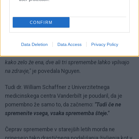
Nikoli ni prepozno za
CONFIRM
spremembe
"Pozitivne učinke smo opazili že pri posameznikih, ki
Data Deletion
Data Access
Privacy Policy
niso upoštevali vseh osmih navad. Presenetilo nas je,
kako zelo že ena, dve ali tri spremembe lahko vplivajo
na zdravje,"
je povedala Nguyen.
Tudi dr. William Schaffner z Univerzitetnega
medicinskega centra Vanderbilt je poudaril, da je
pomembno že samo to, da začnemo:
"Tudi če ne
spremenite vsega, vsaka sprememba šteje."
Čeprav spremembe v starejših letih morda ne
prinesejo tako drastičnega podaljšanja življenja kot v