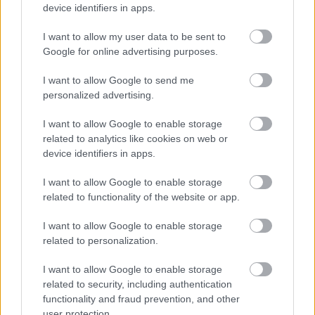
device identifiers in apps.
pomanjkanje gibanja, kajenje in uporaba opioidov
–
povezani so bili s 30 do 45 % višjim tveganjem za
I want to allow my user data to be sent to
Google for online advertising purposes.
smrt.
I want to allow Google to send me
Sledijo stres, prekomerno pitje alkohola, nezdrava
personalized advertising.
prehrana in slab spanec
, ki povečajo tveganje za
I want to allow Google to enable storage
smrt za 20 do 30 %. Pomanjkanje socialnih stikov je
related to analytics like cookies on web or
bilo povezano s 5 % višjim tveganjem.
device identifiers in apps.
I want to allow Google to enable storage
Tudi duševno zdravje ima pomembno vlogo.
"Do
related to functionality of the website or app.
zdaj še nismo natančno opredelili, kako depresija in
anksioznost vplivata na umrljivost. Ta raziskava kaže,
I want to allow Google to enable storage
related to personalization.
da je bilo s tema stanjema povezanih kar z 8 %
primerov prezgodnje smrti,"
je pojasnila Nguyen. To jih
I want to allow Google to enable storage
related to security, including authentication
je spodbudilo k razmisleku, kako v prihodnje še bolj
functionality and fraud prevention, and other
vključiti psihosocialne dejavnike v tovrstne študije.
user protection.