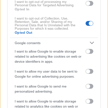
I want to opt-out of processing my
Personal Data for Targeted Advertising.
Po uspešno pretečeni trasi je sledil zaslužen
Opted In
»hangout« na ploščadi FKKT, kjer je vse udeležence
I want to opt-out of Collection, Use,
čakala glavna zvezda večera –
osvežilna
herbalna
Retention, Sale, and/or Sharing of my
Personal Data that Is Unrelated with the
voda DoNatural
.
Purposes for which it was collected.
Opted Out
Google consents
I want to allow Google to enable storage
related to advertising like cookies on web or
device identifiers in apps.
I want to allow my user data to be sent to
Google for online advertising purposes.
I want to allow Google to send me
personalized advertising.
4 / 7
I want to allow Google to enable storage
related to analytics like cookies on web or