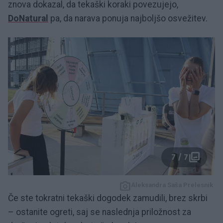
znova dokazal, da tekaški koraki povezujejo,
DoNatural
pa, da narava ponuja najboljšo osvežitev.
7 / 7
Aleksandra Saša Prelesnik
Če ste tokratni tekaški dogodek zamudili, brez skrbi
– ostanite ogreti, saj se naslednja priložnost za