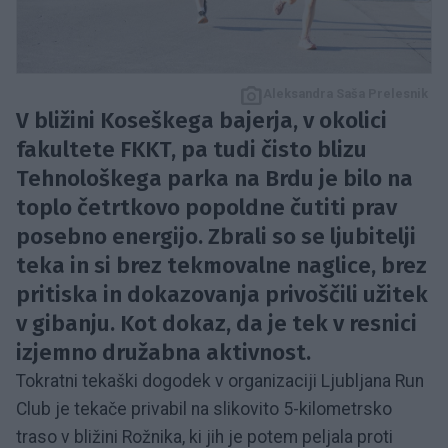
Aleksandra Saša Prelesnik
V bližini Koseškega bajerja, v okolici
fakultete FKKT, pa tudi čisto blizu
Tehnološkega parka na Brdu je bilo na
toplo četrtkovo popoldne čutiti prav
posebno energijo. Zbrali so se ljubitelji
teka in si brez tekmovalne naglice, brez
pritiska in dokazovanja privoščili užitek
v gibanju. Kot dokaz, da je tek v resnici
izjemno družabna aktivnost.
Tokratni tekaški dogodek v organizaciji Ljubljana Run
Club je tekače privabil na slikovito 5-kilometrsko
traso v bližini Rožnika, ki jih je potem peljala proti