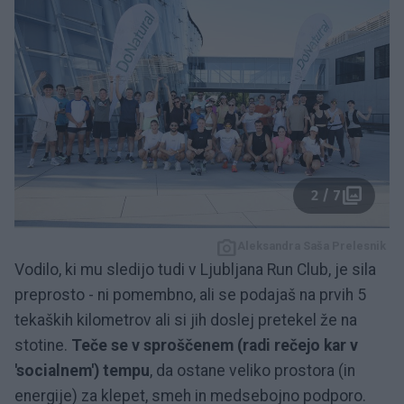
2 / 7
Aleksandra Saša Prelesnik
Vodilo, ki mu sledijo tudi v Ljubljana Run Club, je sila
preprosto - ni pomembno, ali se podajaš na prvih 5
tekaških kilometrov ali si jih doslej pretekel že na
stotine.
Teče se v sproščenem (radi rečejo kar v
'socialnem') tempu
, da ostane veliko prostora (in
energije) za klepet, smeh in medsebojno podporo.