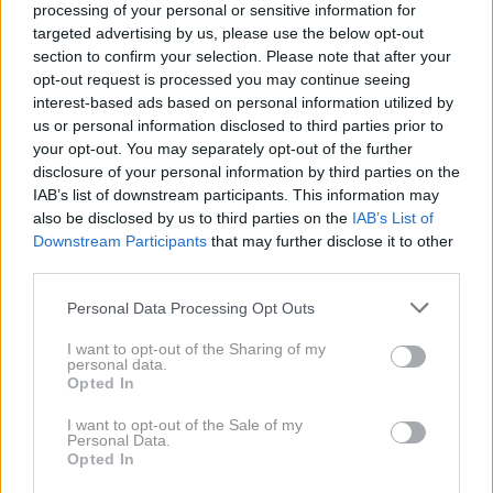
processing of your personal or sensitive information for
targeted advertising by us, please use the below opt-out
section to confirm your selection. Please note that after your
Na izhodiščni točki se je tokrat zbralo okoli 50
opt-out request is processed you may continue seeing
tekačev in tekačic. Vsi polni pozitivne energije
interest-based ads based on personal information utilized by
energije in pripravljeni na prijeten tek po krasni 5-
us or personal information disclosed to third parties prior to
your opt-out. You may separately opt-out of the further
kilometrski trasi.
disclosure of your personal information by third parties on the
IAB’s list of downstream participants. This information may
Da je bil tekaški del druženja pisan na kožo prav
also be disclosed by us to third parties on the
IAB’s List of
vsakomur, se je ekipa razdelila v dve skupini z
Downstream Participants
that may further disclose it to other
third parties.
različnima tempoma:
Please note that this website/app uses one or more Google
Personal Data Processing Opt Outs
services and may gather and store information including but
Hitrejši tempo (5:30 min/km)
za tiste, ki so želeli
not limited to your visit or usage behaviour. You may click to
I want to opt-out of the Sharing of my
malce bolj dinamičen shakeout run.
personal data.
grant or deny consent to Google and its third-party tags to
Opted In
use your data for below specified purposes in below Google
Sproščen tempo (6:30 min/km)
za tiste, ki bolj
consent section.
I want to opt-out of the Sale of my
uživajo v teku s polnimi pljuči in klepetu med
Personal Data.
potjo.
Opted In