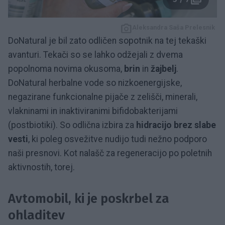
Aleksandra Saša Prelesnik
DoNatural je bil zato odličen sopotnik na tej tekaški
avanturi. Tekači so se lahko odžejali z dvema
popolnoma novima okusoma,
brin
in
žajbelj
.
DoNatural herbalne vode so nizkoenergijske,
negazirane funkcionalne pijače z zelišči, minerali,
vlakninami in inaktiviranimi bifidobakterijami
(postbiotiki). So odlična izbira za
hidracijo brez slabe
vesti
, ki poleg osvežitve nudijo tudi nežno podporo
naši presnovi. Kot nalašč za regeneracijo po poletnih
aktivnostih, torej.
Avtomobil, ki je poskrbel za
ohladitev