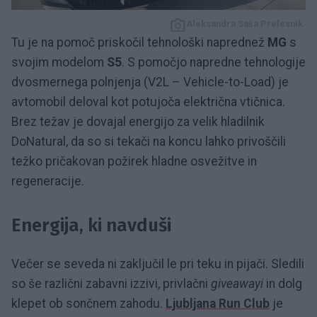
Aleksandra Saša Prelesnik
Tu je na pomoč priskočil tehnološki naprednež
MG
s
svojim modelom
S5
. S pomočjo napredne tehnologije
dvosmernega polnjenja (V2L – Vehicle-to-Load) je
avtomobil deloval kot potujoča električna vtičnica.
Brez težav je dovajal energijo za velik hladilnik
DoNatural, da so si tekači na koncu lahko privoščili
težko pričakovan požirek hladne osvežitve in
regeneracije.
Energija, ki navduši
Večer se seveda ni zaključil le pri teku in pijači. Sledili
so še različni zabavni izzivi, privlačni
giveawayi
in dolg
klepet ob sončnem zahodu.
Ljubljana Run Club
je