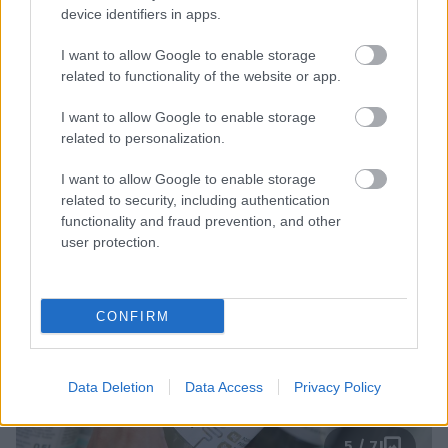
Aleksandra Saša Prelesnik
device identifiers in apps.
V ozadju dogodka je bilo tokrat namreč tudi
pomembno sporočilo -
hidracija
. Ta je bistvena že v
I want to allow Google to enable storage
related to functionality of the website or app.
vsakdanjem življenju, še toliko bolj pa med in po
aktivnostih v toplejših poletnih dneh, ko telo
I want to allow Google to enable storage
potrebuje še več tekočin, da se ustrezno ohlaja in
related to personalization.
nadomešča esencialne elektrolite.
I want to allow Google to enable storage
related to security, including authentication
functionality and fraud prevention, and other
user protection.
CONFIRM
Data Deletion
Data Access
Privacy Policy
5 / 7