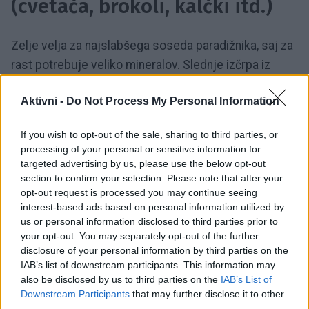
(cvetača, brokoli, kalčki itd.)
Zelje velja za najslabšega soseda paradižnika, saj za
rast potrebuje veliko mineralov. Slednje izčrpa iz
zemlje, v katero je posajeno. Paradižnik deluje precej
Aktivni -
Do Not Process My Personal Information
podobno: potrebuje veliko mineralov, v bitki z zeljem
pa pogosto ostane poražen.
If you wish to opt-out of the sale, sharing to third parties, or
processing of your personal or sensitive information for
2. Koruza
targeted advertising by us, please use the below opt-out
section to confirm your selection. Please note that after your
opt-out request is processed you may continue seeing
Koruza lahko prinese posebne škodljivce, ki jim
interest-based ads based on personal information utilized by
us or personal information disclosed to third parties prior to
pravijo "koruzni črvi". Slednji radi napadejo tudi
your opt-out. You may separately opt-out of the further
paradižnik, kar negativno vpliva na pridelek.
disclosure of your personal information by third parties on the
IAB’s list of downstream participants. This information may
also be disclosed by us to third parties on the
IAB’s List of
3. Koromač
Downstream Participants
that may further disclose it to other
third parties.