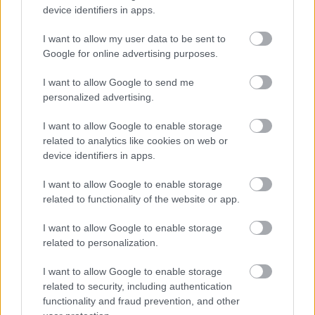
device identifiers in apps.
poleg druge, je to velika napaka. Tako jajčevec kot
paradižnik sta dovzetna za rjave pege, ki se razvijejo
I want to allow my user data to be sent to
na listih in plodovih in lahko povzročijo uničenje
Google for online advertising purposes.
celotnega pridelka. Če je "okužen" jajčevec, se bo to
I want to allow Google to send me
preneslo tudi na paradižnik in obratno.
personalized advertising.
I want to allow Google to enable storage
6. Krompir
related to analytics like cookies on web or
device identifiers in apps.
Krompir in paradižnik sta dovzetna za enake bolezni,
I want to allow Google to enable storage
od katerih se mnoge širijo po tleh. Sajenje teh dveh
related to functionality of the website or app.
rastlin blizu druga drugi zato vodi do večjega
I want to allow Google to enable storage
tveganja za razne okužbe in težave.
related to personalization.
I want to allow Google to enable storage
7. Oreh
related to security, including authentication
functionality and fraud prevention, and other