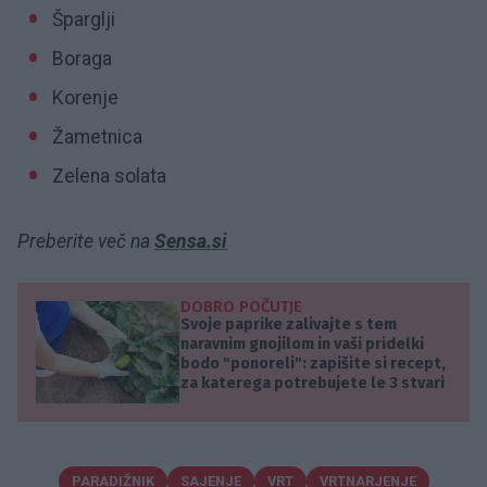
Šparglji
Boraga
Korenje
Žametnica
Zelena solata
Preberite več na
Sensa.si
DOBRO POČUTJE
Svoje paprike zalivajte s tem
naravnim gnojilom in vaši pridelki
bodo "ponoreli": zapišite si recept,
za katerega potrebujete le 3 stvari
PARADIŽNIK
SAJENJE
VRT
VRTNARJENJE