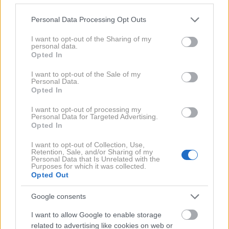
Koromač v zemljo sprošča snovi, ki upočasnijo rast
Please note that this website/app uses one or more Google
Personal Data Processing Opt Outs
skoraj vseh sosednjih rastlin, zato pogosto
services and may gather and store information including but
not limited to your visit or usage behaviour. You may click to
I want to opt-out of the Sharing of my
predstavlja "slabega soseda". Če imate radi koromač,
personal data.
grant or deny consent to Google and its third-party tags to
Opted In
ga raje posadite v lončke.
use your data for below specified purposes in below Google
consent section.
I want to opt-out of the Sale of my
Personal Data.
4. Koper
Opted In
I want to opt-out of processing my
Personal Data for Targeted Advertising.
Koper ali koprc se na začetku dobro ujame s
Opted In
paradižnikom, saj lahko ščiti pred določenimi
I want to opt-out of Collection, Use,
škodljivci. A na dolgi rok koper pripomore k prekisli
Retention, Sale, and/or Sharing of my
Personal Data that Is Unrelated with the
zemlji, kar paradižniku ne ustreza.
Purposes for which it was collected.
Opted Out
5. Jajčevec
Google consents
I want to allow Google to enable storage
Čeprav mnogi vrtnarji posadijo ti dve rastlini eno
related to advertising like cookies on web or