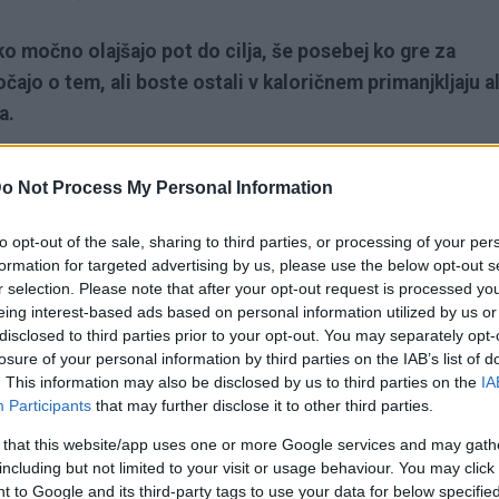
o močno olajšajo pot do cilja, še posebej ko gre za
ajo o tem, ali boste ostali v kaloričnem primanjkljaju al
a.
i podjetju Welzo, dr. Kezia Joy, za portal
eatthis.com
o Not Process My Personal Information
strankam priporoča skoraj vedno. Po njenem mnenju so to
.
to opt-out of the sale, sharing to third parties, or processing of your per
formation for targeted advertising by us, please use the below opt-out s
r selection. Please note that after your opt-out request is processed y
riporoča dietetičarka
eing interest-based ads based on personal information utilized by us or
disclosed to third parties prior to your opt-out. You may separately opt-
losure of your personal information by third parties on the IAB’s list of
oča naslednje prigrizke:
. This information may also be disclosed by us to third parties on the
IA
Participants
that may further disclose it to other third parties.
 that this website/app uses one or more Google services and may gath
including but not limited to your visit or usage behaviour. You may click 
,
 to Google and its third-party tags to use your data for below specifi