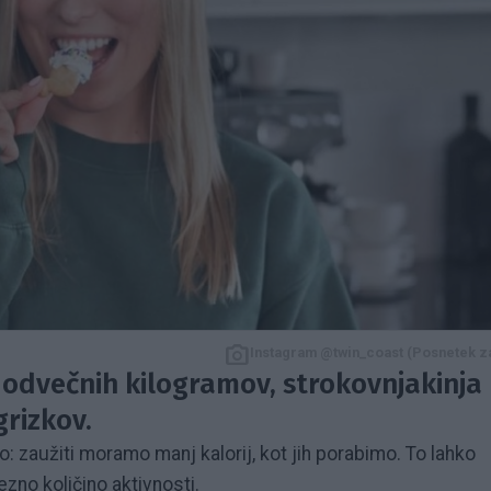
Instagram @twin_coast (Posnetek z
ti odvečnih kilogramov, strokovnjakinja
grizkov.
: zaužiti moramo manj kalorij, kot jih porabimo. To lahko
zno količino aktivnosti.