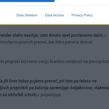
zki otežujejo hujšanje?
Data Deletion
Data Access
Privacy Policy
eliko rafiniranih ogljikovih hidratov in dodanega sladkorja,
enih pomembnih hranil.
 vendar slabo nasitijo, zato kmalu spet postanemo lačni,«
o enostavno pojesti preveč, kar hitro poveča dnevni
i prigrizki bistveno večjo hranilno vrednost na porcijo ko
a jih brez težav pojemo preveč, pri tem pa telesu ne
jivih prigrizkih pa kalorije spremljajo beljakovine, vlaknin
 za občutek sitosti,«
pojasnjuje.