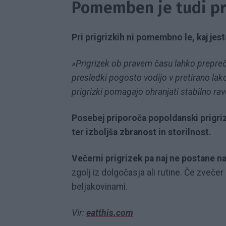
Pomemben je tudi pra
Pri prigrizkih ni pomembno le, kaj jest
»Prigrizek ob pravem času lahko prepre
presledki pogosto vodijo v pretirano lakot
prigrizki pomagajo ohranjati stabilno rav
Posebej priporoča popoldanski prigrize
ter izboljša zbranost in storilnost.
Večerni prigrizek pa naj ne postane n
zgolj iz dolgočasja ali rutine. Če zveče
beljakovinami.
Vir:
eatthis.com