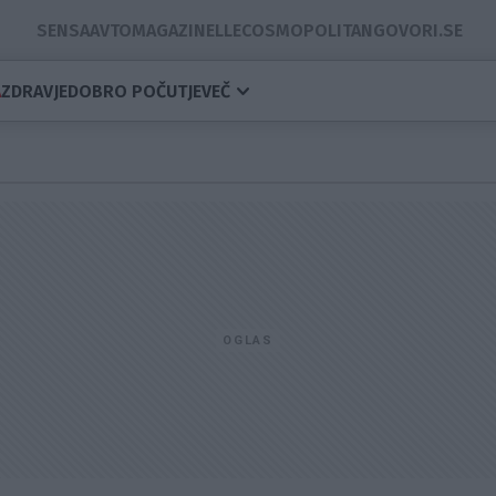
SENSA
AVTOMAGAZIN
ELLE
COSMOPOLITAN
GOVORI.SE
A
ZDRAVJE
DOBRO POČUTJE
VEČ