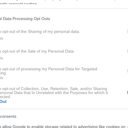
ogle consent section.
l Data Processing Opt Outs
odatkom beljakovin.
o opt-out of the Sharing of my personal data.
In
ravljene prigrizke, ki jih brez težav vključite v vsakodnevno
o opt-out of the Sale of my Personal Data.
In
to opt-out of processing my Personal Data for Targeted
e za uspešno hujšanje
ing.
In
o opt-out of Collection, Use, Retention, Sale, and/or Sharing
 ki podpirajo izgubo telesne mase, najpomembnejše tri
ersonal Data that Is Unrelated with the Purposes for which it
lected.
e in prehranske vlaknine. Med njimi imajo osrednjo
Out
consents
ahka jih vključite v svojo dnevno rutino in omogočajo dovolj
o allow Google to enable storage related to advertising like cookies on
ite prikrajšani. Če izbirate prigrizke, ki zadovoljijo vaše