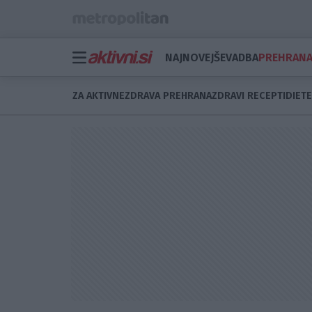
NAJNOVEJŠE
VADBA
PREHRAN
ZA AKTIVNE
ZDRAVA PREHRANA
ZDRAVI RECEPTI
DIETE