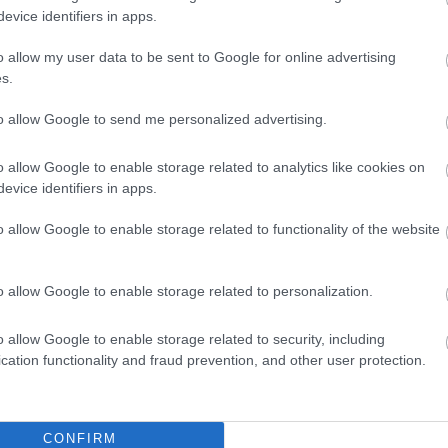
evice identifiers in apps.
o preveč kalorij, boste dolgoročno lažje ohranjali zdrave
jakinja.
o allow my user data to be sent to Google for online advertising
s.
o beljakovin in prehranskih vlaknin. Obe hranili se
to allow Google to send me personalized advertising.
kovi hidrati, zato zagotavljata daljši občutek sitosti.
 manj verjetno posegli po prevelikih porcijah.
o allow Google to enable storage related to analytics like cookies on
evice identifiers in apps.
dnost:
»Takšni prigrizki pomagajo ohranjati stabilno raven
o allow Google to enable storage related to functionality of the website
na uravnavanje lakote. Manj kot raven krvnega sladkorja
.«
o allow Google to enable storage related to personalization.
 prepreči poseganje po močno predelanih živilih. Če
o allow Google to enable storage related to security, including
 dan verjetno zaužili manj industrijsko predelanih
cation functionality and fraud prevention, and other user protection.
CONFIRM