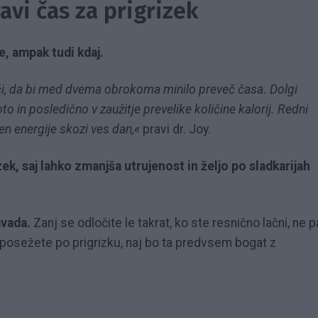
vi čas za prigrizek
e, ampak tudi kdaj.
či, da bi med dvema obrokoma minilo preveč časa. Dolgi
o in posledično v zaužitje prevelike količine kalorij. Redni
en energije skozi ves dan,«
pravi dr. Joy.
k, saj lahko zmanjša utrujenost in željo po sladkarijah
avada.
Zanj se odločite le takrat, ko ste resnično lačni, ne p
r posežete po prigrizku, naj bo ta predvsem bogat z