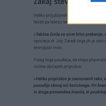
Zakaj številni prigri
Veliko priljubljenih prigrizkov vsebuje v
hkrati pa telesu ne zagotovi skoraj nob
»Takšna živila se sicer hitro prebavijo,
opozarja dr. Joy. Zaradi tega jih je zel
energijski vnos.
Poleg tega poudarja, da imajo priporočen
večina običajnih prigrizkov.
»Veliko prigrizkov je zasnovanih tako, d
ponudijo skoraj nič koristnega. Pri hranl
in druga pomembna hranila, ki poskrbijo