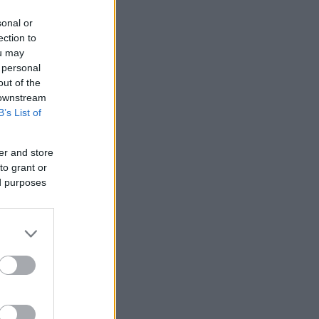
sonal or
ection to
ou may
 personal
out of the
 downstream
B’s List of
er and store
to grant or
ed purposes
fimedia