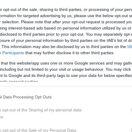
to opt-out of the sale, sharing to third parties, or processing of your per
formation for targeted advertising by us, please use the below opt-out s
r selection. Please note that after your opt-out request is processed y
eing interest-based ads based on personal information utilized by us or
disclosed to third parties prior to your opt-out. You may separately opt-
losure of your personal information by third parties on the IAB’s list of
. This information may also be disclosed by us to third parties on the
IA
Participants
that may further disclose it to other third parties.
 that this website/app uses one or more Google services and may gath
including but not limited to your visit or usage behaviour. You may click 
 to Google and its third-party tags to use your data for below specifi
ogle consent section.
l Data Processing Opt Outs
Pro
o opt-out of the Sharing of my personal data.
 v kolku lahko opozarjata na vnetje,
In
 živec, zato teh težav nikakor ne
o opt-out of the Sale of my Personal Data.