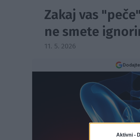
Zakaj vas "peče
ne smete ignori
11. 5. 2026
Dodajte
Aktivni -
D