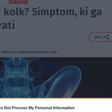
ZDRAVJE
" kolk? Simptom, ki ga
rati
DELI
 Aktivni.si med prednostne vire
o Not Process My Personal Information