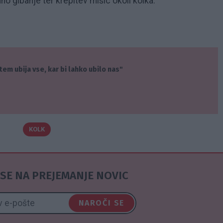
o gibanje ter krepitev mišic okoli kolka.
stem ubija vse, kar bi lahko ubilo nas"
KOLK
SE NA PREJEMANJE NOVIC
NAROČI SE