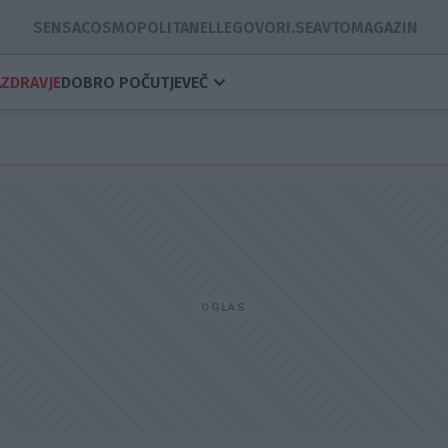
SENSA
COSMOPOLITAN
ELLE
GOVORI.SE
AVTOMAGAZIN
A
ZDRAVJE
DOBRO POČUTJE
VEČ