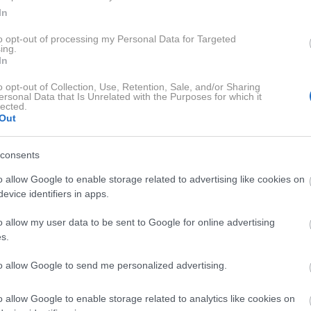
In
lj obremenjenih sklepov v človeškem telesu.
Ker ga
to opt-out of processing my Personal Data for Targeted
te in živci, se bolečina lahko pojavi iz različnih razlogov
ing.
In
anje ali bolečino, predvsem če težave trajajo dlje časa ali
 namenite pozornost.
o opt-out of Collection, Use, Retention, Sale, and/or Sharing
ersonal Data that Is Unrelated with the Purposes for which it
lected.
Out
in v kolku?
consents
o allow Google to enable storage related to advertising like cookies on
 zaščitnih »blazinic« okoli sklepa, ki zmanjšujejo trenje
evice identifiers in apps.
na običajno pojavi na zunanji strani kolka, pogosto pa je
o allow my user data to be sent to Google for online advertising
izadeti strani.
s.
to allow Google to send me personalized advertising.
v. Nenadni gibi, športne aktivnosti ali ponavljajoči se gib
 vodi v ostro ali pekočo bolečino med gibanjem.
o allow Google to enable storage related to analytics like cookies on