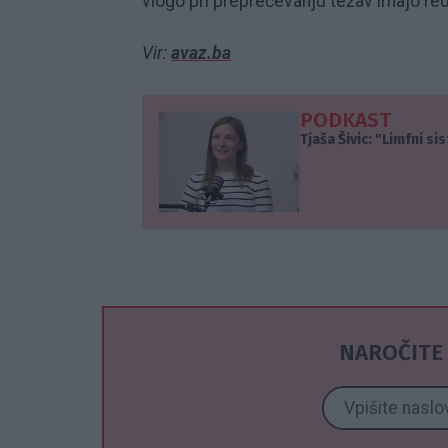
vlogo pri preprečevanju težav imajo redn
Vir:
avaz.ba
PODKAST
Tjaša Šivic: "Limfni si
NAROČITE 