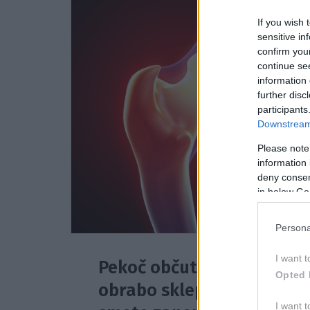
If you wish 
sensitive in
confirm you
continue se
information 
further disc
participants
Downstream 
Please note
information 
deny consent
in below Go
Persona
I want t
Pekoč občutek in bolečina
Opted 
obrabo sklepa ali ukleščen
I want t