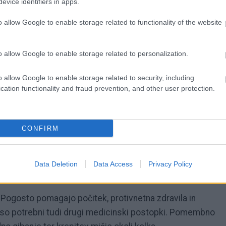
evice identifiers in apps.
živec. Takrat se lahko pojavijo pekoč občutek,
steje na zunanji strani stegna. Te težave so lahko
o allow Google to enable storage related to functionality of the website
ekomerno telesno težo ali težavami s hrbtenico.
o allow Google to enable storage related to personalization.
 povzroči bolečino, okorelost in občutek "škrtanja" v
ira iz samega kolka, temveč iz medenice ali hrbtenice, saj
o allow Google to enable storage related to security, including
cation functionality and fraud prevention, and other user protection.
ne simptome.
zdravnika?
CONFIRM
topnjuje ali vam otežuje hojo, je priporočljiv zdravniški
Data Deletion
Data Access
Privacy Policy
pojavijo oteklina, oslabelost ali nenadna močna bolečina.
 Pogosto pomagajo počitek, protivnetna zdravila in
pa so potrebni tudi drugi medicinski postopki. Pomembno