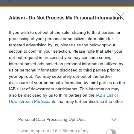
Preveč neustrezne hrane
Aktivni -
Do Not Process My Personal Information
If you wish to opt-out of the sale, sharing to third parties, or
Naslednjič, ko slabo spite, razmislite, kako ste se v
processing of your personal or sensitive information for
zadnjem času prehranjevali. Izkazalo se je, da redno
targeted advertising by us, please use the below opt-out
uživanje živil, bogatih z dodanim sladkorjem in
section to confirm your selection. Please note that after your
opt-out request is processed you may continue seeing
nasičenimi maščobami privede do vpliva na kakovost
interest-based ads based on personal information utilized by
spanca.
us or personal information disclosed to third parties prior to
your opt-out. You may separately opt-out of the further
Ljudje, ki uživajo visoko predelano hrano z visoko
disclosure of your personal information by third parties on the
IAB’s list of downstream participants. This information may
vsebnostjo dodanega sladkorja in maščob, lahko
also be disclosed by us to third parties on the
IAB’s List of
težje zaspijo in imajo manj globok spanec.
Downstream Participants
that may further disclose it to other
third parties.
Sedeč način življenja
Please note that this website/app uses one or more Google
Personal Data Processing Opt Outs
services and may gather and store information including but
not limited to your visit or usage behaviour. You may click to
I want to opt-out of the Sharing of my