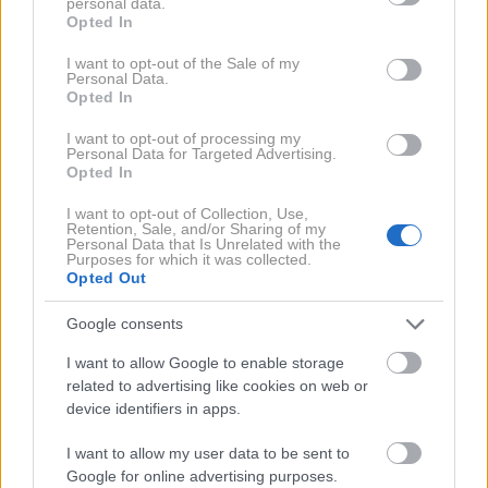
personal data.
Če imate sedečo službo, lahko tudi s tem
grant or deny consent to Google and its third-party tags to
Opted In
use your data for below specified purposes in below Google
pripomorete k slabšemu spancu. Če želimo ponoči
consent section.
I want to opt-out of the Sale of my
kakovostno spati, je pomembno, da smo čez dan
Personal Data.
dovolj aktivni.
S tem našim možganom in bioritmu
Opted In
lažje pošiljamo signale, kdaj je čas za budnost in
I want to opt-out of processing my
Personal Data for Targeted Advertising.
kdaj mirovanje;
tako smo čez dan bolj budni in čez
Opted In
noč bolj zaspani.
I want to opt-out of Collection, Use,
Retention, Sale, and/or Sharing of my
Personal Data that Is Unrelated with the
Gibanje čez dan pa nas zvečer popelje tudi do lažjega
Purposes for which it was collected.
spanca. Če je za nami aktiven dan, obstaja velika
Opted Out
verjetnost, da bomo zvečer lažje zaspali.
Google consents
I want to allow Google to enable storage
Premalo sončne svetlobe
related to advertising like cookies on web or
device identifiers in apps.
Naš notranji bioritem je prilagojen tudi svetlobi.
Če
I want to allow my user data to be sent to
smo čez dan izpostavljeni sončni svetlobi, s tem
Google for online advertising purposes.