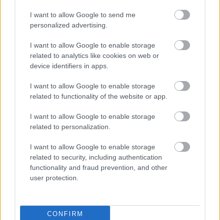
telesu sporočamo, da je dan - čas za budnost.
I want to allow Google to send me
personalized advertising.
Ko pade noč, možgani tako lažje razumejo, da je čas
za spanec
in v telesu se začne sproščati večja
I want to allow Google to enable storage
related to analytics like cookies on web or
količina melatonina, ki ima veliko vlogo pri mirnem in
device identifiers in apps.
kakovostnem spancu.
I want to allow Google to enable storage
related to functionality of the website or app.
Počitek čez dan
I want to allow Google to enable storage
related to personalization.
Imate tudi vi navado, da čez dan zadremate? Ravno
zaradi tega lahko ponoči tudi slabše spite - sploh, če
I want to allow Google to enable storage
related to security, including authentication
se vaš počitek odvija popoldne.
functionality and fraud prevention, and other
user protection.
Če opazite, da resnično potrebujete manjšo 'siesto'
čez dan, zadremajte za manj kot 30 minut in pred
15. uro.
CONFIRM