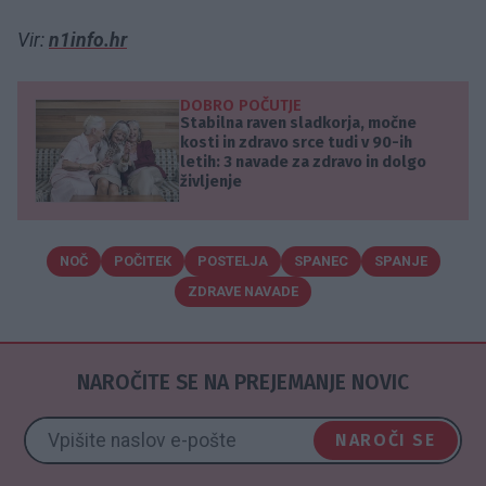
Vir:
n1info.hr
DOBRO POČUTJE
Stabilna raven sladkorja, močne
kosti in zdravo srce tudi v 90-ih
letih: 3 navade za zdravo in dolgo
življenje
NOČ
POČITEK
POSTELJA
SPANEC
SPANJE
ZDRAVE NAVADE
NAROČITE SE NA PREJEMANJE NOVIC
NAROČI SE