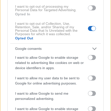
bakterijam ali boleznim.
Teoretično pesticidi v sadju
I want to opt-out of processing my
ne bi smeli ostati – vsaj ne v zaznavnih količinah – a
Personal Data for Targeted Advertising.
Opted In
to zahteva natančno uporabo in poznavanje
pravilnega časa med tretiranjem rastlin in njihovo
I want to opt-out of Collection, Use,
Retention, Sale, and/or Sharing of my
uporabo
,"
pojasnjuje Vlajković.
Personal Data that Is Unrelated with the
Purposes for which it was collected.
Opted Out
Prekomerna količina
Google consents
pesticidov in uporaba
I want to allow Google to enable storage
prepovedanih snovi
related to advertising like cookies on web or
device identifiers in apps.
V teoriji torej sadje na naših policah ne bi smelo
I want to allow my user data to be sent to
Google for online advertising purposes.
vsebovati pesticidov. V praksi pa je pogosto
drugače: v sadju in zelenjavi lahko ostanejo velike
I want to allow Google to send me
personalized advertising.
količine pesticidov.
I want to allow Google to enable storage