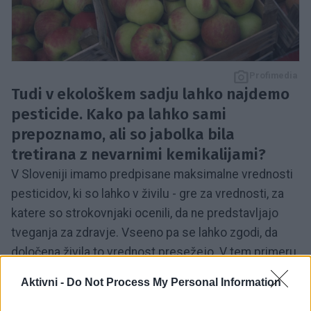
Profimedia
Tudi v ekološkem sadju lahko najdemo
pesticide. Kako pa lahko sami
prepoznamo, ali so jabolka bila
tretirana z nevarnimi kemikalijami?
V Sloveniji imamo predpisane maksimalne vrednosti
pesticidov, ki so lahko v živilu - gre za vrednosti, za
katere so strokovnjaki ocenili, da ne predstavljajo
tveganja za zdravje. Vseeno pa se lahko zgodi, da
določena živila to vrednost presežejo. V tem primeru
pride do odpoklica. Kaj pa, če se živilo vseeno
Aktivni -
Do Not Process My Personal Information
"izmuzne" nadzoru in se znajde v naših domovih?