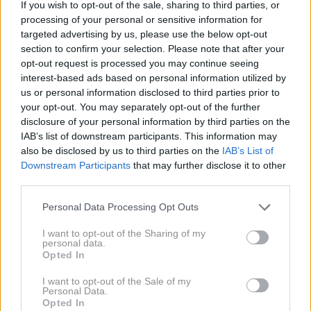
If you wish to opt-out of the sale, sharing to third parties, or
processing of your personal or sensitive information for
targeted advertising by us, please use the below opt-out
Pesticidi tudi v ekološko
section to confirm your selection. Please note that after your
pridelani hrani
opt-out request is processed you may continue seeing
interest-based ads based on personal information utilized by
us or personal information disclosed to third parties prior to
Pesticidi se najpogosteje uporabljajo pri pridelavi
your opt-out. You may separately opt-out of the further
disclosure of your personal information by third parties on the
sadja in zelenjave, najdemo pa jih tudi v ekološko
IAB’s list of downstream participants. This information may
pridelani hrani. Dušan Vlajković, profesor in magister
also be disclosed by us to third parties on the
IAB’s List of
farmacije, za portal kafe.rs pojasnjuje, da ljudje
Downstream Participants
that may further disclose it to other
third parties.
pogosto zmotno menijo, da se pesticidi pri ekološki
pridelavi sploh ne uporabljajo.
Please note that this website/app uses one or more Google
Personal Data Processing Opt Outs
services and may gather and store information including but
not limited to your visit or usage behaviour. You may click to
I want to opt-out of the Sharing of my
"Določene vrste pesticidov so dovoljene tudi v ekološki
personal data.
grant or deny consent to Google and its third-party tags to
Opted In
pridelavi. Pesticidi so široka skupina kemičnih snovi,
use your data for below specified purposes in below Google
consent section.
namenjenih zatiranju škodljivcev, ki zmanjšujejo
I want to opt-out of the Sale of my
Personal Data.
pridelek. Nekateri delujejo proti glivicam, drugi proti
Opted In