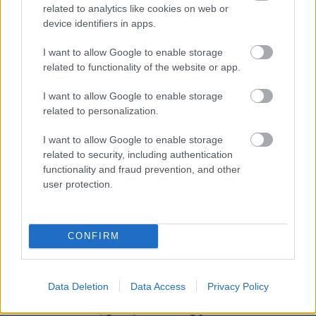
"Dejstvo je, da imamo težave. Sadje in zelenjavo nam
related to analytics like cookies on web or
zaradi preseženih količin pesticidov zavračajo že na
device identifiers in apps.
mejah. To pomeni, da nekaj v proizvodni verigi ne
I want to allow Google to enable storage
deluje, kot bi moralo. Včasih se uporabljajo celo
related to functionality of the website or app.
prepovedane snovi,
" opozarja Vlajković.
I want to allow Google to enable storage
related to personalization.
Kako preveriti, če jabolko
I want to allow Google to enable storage
vsebuje pesticide?
related to security, including authentication
functionality and fraud prevention, and other
user protection.
V sadju torej lahko najdemo pesticide, neustrezna
uporaba pa je nekoliko pogostejša pri večjih
proizvajalcih. Nutricionistka Marija Milanović zato
CONFIRM
svetuje nakup pri manjših pridelovalcih, ki jim
zaupamo ter temeljito pranje sadja in zelenjave.
Data Deletion
Data Access
Privacy Policy
"Soda bikarbona, glina, aktivno oglje … Vse to lahko