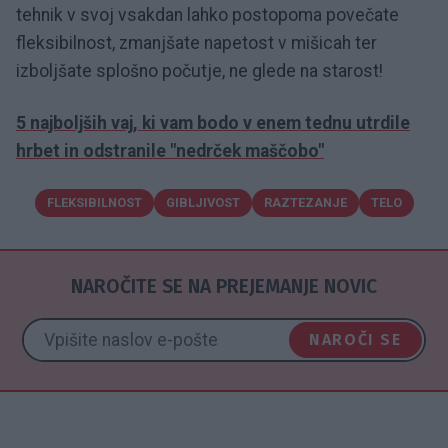
tehnik v svoj vsakdan lahko postopoma povečate
fleksibilnost, zmanjšate napetost v mišicah ter
izboljšate splošno počutje, ne glede na starost!
5 najboljših vaj, ki vam bodo v enem tednu utrdile
hrbet in odstranile "nedrček maščobo"
FLEKSIBILNOST
GIBLJIVOST
RAZTEZANJE
TELO
NAROČITE SE NA PREJEMANJE NOVIC
NAROČI SE