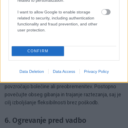
related to personalization.
Joga in pilates sta odlični vadbi za izboljšanje
prožnosti in hkrati krepita mišice ter izboljšujeta
I want to allow Google to enable storage
ravnotežje.
related to security, including authentication
Profimedia
functionality and fraud prevention, and other
user protection.
5.
Prilagoditev vaj za vaše telo
CONFIRM
Ko postajamo starejši, se telo spreminja, zato je
pomembno, da svoje vadbene navade prilagodimo
tem spremembam. Raztezne vaje prilagodite svojim
Data Deletion
Data Access
Privacy Policy
zmožnostim in telesu, ter se izogibajte položajem, ki
povzročajo bolečine ali preobremenitev. Postopno
povečujte obseg gibanja in trajanje raztezanja, saj je
cilj izboljšanje fleksibilnosti brez poškodb.
6.
Ogrevanje pred vadbo