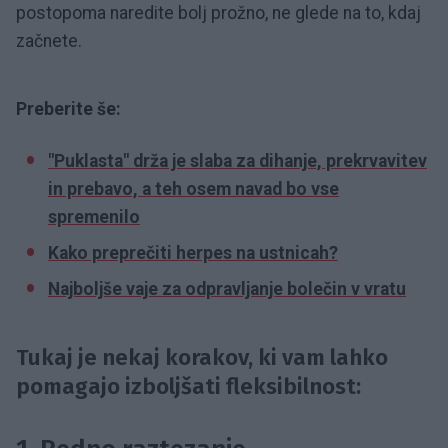
postopoma naredite bolj prožno, ne glede na to, kdaj
začnete.
Preberite še:
"Puklasta" drža je slaba za dihanje, prekrvavitev
in prebavo, a teh osem navad bo vse
spremenilo
Kako preprečiti herpes na ustnicah?
Najboljše vaje za odpravljanje bolečin v vratu
Tukaj je nekaj korakov, ki vam lahko
pomagajo izboljšati fleksibilnost: