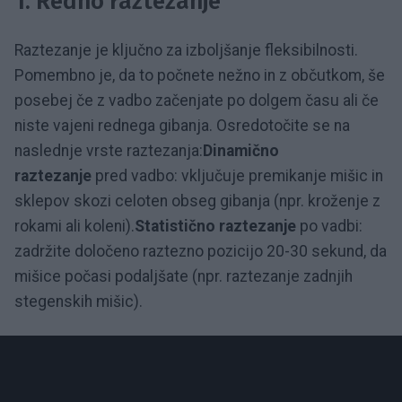
1.
Redno raztezanje
Raztezanje je ključno za izboljšanje fleksibilnosti.
Pomembno je, da to počnete nežno in z občutkom, še
posebej če z vadbo začenjate po dolgem času ali če
niste vajeni rednega gibanja. Osredotočite se na
naslednje vrste raztezanja:
Dinamično
raztezanje
pred vadbo: vključuje premikanje mišic in
sklepov skozi celoten obseg gibanja (npr. kroženje z
rokami ali koleni).
Statistično raztezanje
po vadbi:
zadržite določeno raztezno pozicijo 20-30 sekund, da
mišice počasi podaljšate (npr. raztezanje zadnjih
stegenskih mišic).