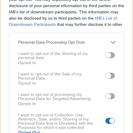
manj intenzivna.
disclosure of your personal information by third parties on the
IAB’s list of downstream participants. This information may
3.
Redna vadba z majhno
also be disclosed by us to third parties on the
IAB’s List of
Downstream Participants
that may further disclose it to other
intenzivnostjo
third parties.
Please note that this website/app uses one or more Google
Personal Data Processing Opt Outs
Če vadite redno in postopoma, se bo vaša
services and may gather and store information including but
fleksibilnost sčasoma izboljšala. Ne gre za hitro
not limited to your visit or usage behaviour. You may click to
I want to opt-out of the Sharing of my
personal data.
grant or deny consent to Google and its third-party tags to
napredovanje, ampak za doslednost. Če začnete
Opted In
use your data for below specified purposes in below Google
vaditi le nekaj minut na dan, boste skozi čas občutili
consent section.
I want to opt-out of the Sale of my
razliko v prožnosti mišic. Hoja, plavanje in lahkotna
Personal Data.
Opted In
vadba lahko tudi prispevajo k izboljšanju splošne
gibljivosti telesa.
I want to opt-out of processing my
Personal Data for Targeted Advertising.
Opted In
4.
Vključitev penastega valjčka
I want to opt-out of Collection, Use,
Retention, Sale, and/or Sharing of my
(foam rolling)
Personal Data that Is Unrelated with the
Purposes for which it was collected.
Opted Out