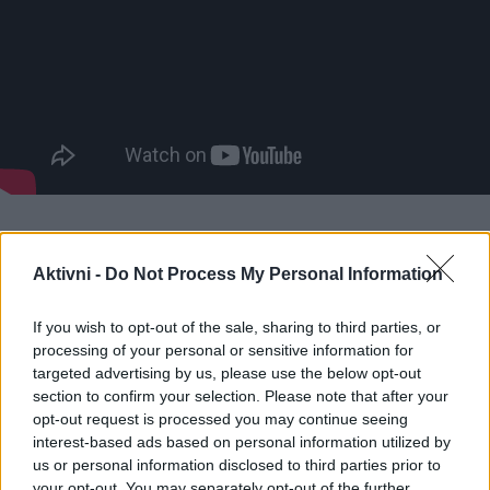
2.
Vključitev joge ali pilatesa
Aktivni -
Do Not Process My Personal Information
Joga
in
pilates
sta odlični vadbi za izboljšanje
If you wish to opt-out of the sale, sharing to third parties, or
prožnosti in hkrati krepita mišice ter izboljšujeta
processing of your personal or sensitive information for
ravnotežje. Joga vključuje različne položaje, ki
targeted advertising by us, please use the below opt-out
section to confirm your selection. Please note that after your
raztezajo mišice, kite in vezi, pilates pa poudarja moč
opt-out request is processed you may continue seeing
jedra in mobilnost. Za starejše so na voljo tudi bolj
interest-based ads based on personal information utilized by
nežne oblike, kot je
hatha joga
, ki je počasnejša in
us or personal information disclosed to third parties prior to
your opt-out. You may separately opt-out of the further