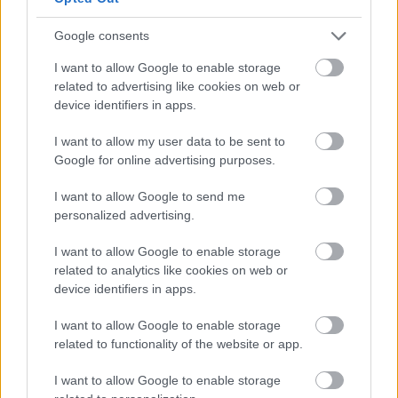
Masaža mišic s penastim valjčkom (t.i.
myofascial
Google consents
release
) je odlična tehnika za zmanjšanje napetosti v
mišicah in fasciji (vezivnem tkivu). To lahko pomaga
I want to allow Google to enable storage
related to advertising like cookies on web or
sprostiti tesne predele in izboljšati obseg gibanja, kar
device identifiers in apps.
bo pripomoglo k večji prožnosti.
I want to allow my user data to be sent to
Google for online advertising purposes.
I want to allow Google to send me
personalized advertising.
I want to allow Google to enable storage
related to analytics like cookies on web or
device identifiers in apps.
I want to allow Google to enable storage
related to functionality of the website or app.
2 / 2
I want to allow Google to enable storage