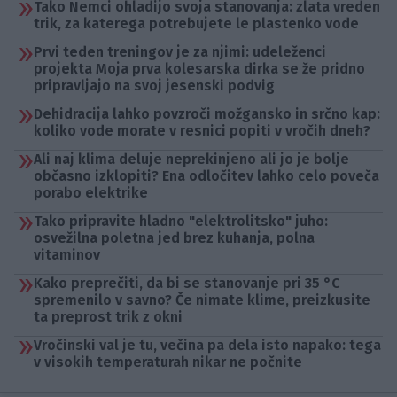
Tako Nemci ohladijo svoja stanovanja: zlata vreden
trik, za katerega potrebujete le plastenko vode
Prvi teden treningov je za njimi: udeleženci
projekta Moja prva kolesarska dirka se že pridno
pripravljajo na svoj jesenski podvig
Dehidracija lahko povzroči možgansko in srčno kap:
koliko vode morate v resnici popiti v vročih dneh?
Ali naj klima deluje neprekinjeno ali jo je bolje
občasno izklopiti? Ena odločitev lahko celo poveča
porabo elektrike
Tako pripravite hladno "elektrolitsko" juho:
osvežilna poletna jed brez kuhanja, polna
vitaminov
Kako preprečiti, da bi se stanovanje pri 35 °C
spremenilo v savno? Če nimate klime, preizkusite
ta preprost trik z okni
Vročinski val je tu, večina pa dela isto napako: tega
v visokih temperaturah nikar ne počnite