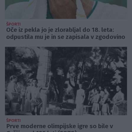
ŠPORTI
Oče iz pekla jo je zlorabljal do 18. leta:
odpustila mu je in se zapisala v zgodovino
ŠPORTI
Prve moderne olimpijske igre so bile v