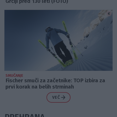
Grčiji pred 130 leti (FOTO)
SMUČANJE
Fischer smuči za začetnike: TOP izbira za
prvi korak na belih strminah
VEČ