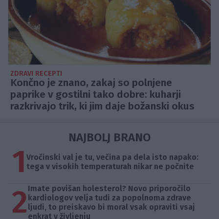
ZDRAVI RECEPTI
Končno je znano, zakaj so polnjene
paprike v gostilni tako dobre: kuharji
razkrivajo trik, ki jim daje božanski okus
NAJBOLJ BRANO
1
Vročinski val je tu, večina pa dela isto napako:
tega v visokih temperaturah nikar ne počnite
2
Imate povišan holesterol? Novo priporočilo
kardiologov velja tudi za popolnoma zdrave
ljudi, to preiskavo bi moral vsak opraviti vsaj
enkrat v življenju