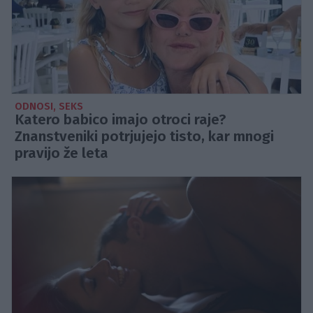
ODNOSI, SEKS
Katero babico imajo otroci raje?
Znanstveniki potrjujejo tisto, kar mnogi
pravijo že leta