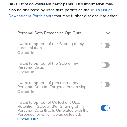
IAB’s list of downstream participants. This information may
also be disclosed by us to third parties on the
IAB’s List of
Downstream Participants
that may further disclose it to other
PREHRANA
third parties.
Skrivna sestavina, ki tiho varuje vaše srce:
Please note that this website/app uses one or more Google
pogosto jo spregledamo, a je v resnici
Personal Data Processing Opt Outs
services and may gather and store information including but
izredno pomembna
not limited to your visit or usage behaviour. You may click to
I want to opt-out of the Sharing of my
personal data.
grant or deny consent to Google and its third-party tags to
Opted In
use your data for below specified purposes in below Google
consent section.
I want to opt-out of the Sale of my
Personal Data.
Opted In
I want to opt-out of processing my
Personal Data for Targeted Advertising.
Opted In
I want to opt-out of Collection, Use,
Retention, Sale, and/or Sharing of my
Personal Data that Is Unrelated with the
Purposes for which it was collected.
Opted Out
ZDRAVI RECEPTI
Ko pripravljate grah, mu dodajte eno