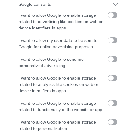
Google consents
sestavino: dobili boste pravo specialiteto
s popolnoma drugačnim okusom
I want to allow Google to enable storage
related to advertising like cookies on web or
device identifiers in apps.
I want to allow my user data to be sent to
Google for online advertising purposes.
I want to allow Google to send me
personalized advertising.
I want to allow Google to enable storage
related to analytics like cookies on web or
device identifiers in apps.
ZDRAVI RECEPTI
I want to allow Google to enable storage
Ta srbska solata velja za eno najbolj
related to functionality of the website or app.
priljubljenih na svetu: dietetičarka razkriva
originalni recept in koristi za zdravje
I want to allow Google to enable storage
related to personalization.
VEČ