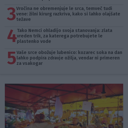
3
Vročina ne obremenjuje le srca, temveč tudi
vene: žilni kirurg razkriva, kako si lahko olajšate
težave
4
Tako Nemci ohladijo svoja stanovanja: zlata
vreden trik, za katerega potrebujete le
plastenko vode
5
Vaše srce obožuje lubenico: kozarec soka na dan
lahko podpira zdravje ožilja, vendar ni primeren
za vsakogar