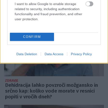
I want to allow Google to enable storage
related to security, including authentication
ZDRAVJE
functionality and fraud prevention, and other
user protection.
CONFIRM
Data Deletion
Data Access
Privacy Policy
ZDRAVJE
Dehidracija lahko povzroči možgansko in
srčno kap: koliko vode morate v resnici
popiti v vročih dneh?