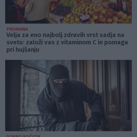
PREHRANA
Velja za eno najbolj zdravih vrst sadja na
svetu: založi vas z vitaminom C in pomaga
pri hujšanju
DOBRO POČUTJE