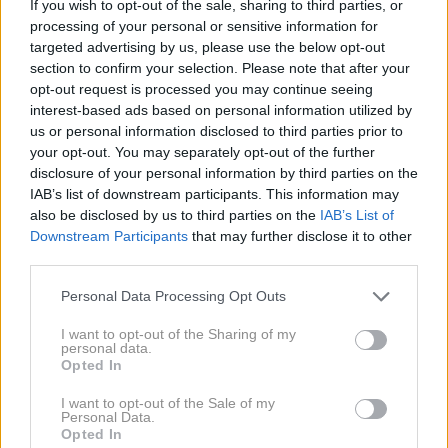
If you wish to opt-out of the sale, sharing to third parties, or
svetovnih gorstvih, odprtja Slovenskega planinskega
processing of your personal or sensitive information for
muzeja in vse do aktivnosti današnjih dni. Opremljena
targeted advertising by us, please use the below opt-out
section to confirm your selection. Please note that after your
je s kratkimi biografijami vidnejših planincev in
opt-out request is processed you may continue seeing
alpinistov, opisi pojmov in razlago posameznih
interest-based ads based on personal information utilized by
dogodkov, predvsem pa z bogatim slikovnim
us or personal information disclosed to third parties prior to
your opt-out. You may separately opt-out of the further
gradivom - in tako ponuja bogato predstavitev
disclosure of your personal information by third parties on the
planinske zgodovine in ljudi, ki so to zgodovino krojili.
IAB’s list of downstream participants. This information may
also be disclosed by us to third parties on the
IAB’s List of
Downstream Participants
that may further disclose it to other
third parties.
Please note that this website/app uses one or more Google
Personal Data Processing Opt Outs
services and may gather and store information including but
not limited to your visit or usage behaviour. You may click to
I want to opt-out of the Sharing of my
personal data.
grant or deny consent to Google and its third-party tags to
Opted In
use your data for below specified purposes in below Google
consent section.
I want to opt-out of the Sale of my
Personal Data.
Opted In