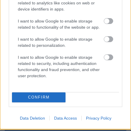
related to analytics like cookies on web or
device identifiers in apps.
Kdo je Alojz Knafelc?
I want to allow Google to enable storage
related to functionality of the website or app.
Alojz Knafelc velja za
očeta slovenske markacije
in
je bil 4. marca 1922 na občnem zboru SPD izvoljen v
I want to allow Google to enable storage
related to personalization.
osrednji odbor kot načelnik markacijskega odbora.
Na podlagi številnih poskusov in predlogov je
I want to allow Google to enable storage
oblikoval enotni oznaki za označevanje planinskih
related to security, including authentication
functionality and fraud prevention, and other
poti: markacijo, belo piko z rdečim kolobarjem, ki jo
user protection.
danes imenujemo Knafelčeva markacija, njegov izum
pa je tudi smerna tabla v rdeči barvi z belim napisom.
V toku desetletij je Knafelčeva markacija kot
CONFIRM
nepogrešljiva spremljevalka na planinskih poteh
postala
simbol slovenskega planinstva.
Data Deletion
Data Access
Privacy Policy