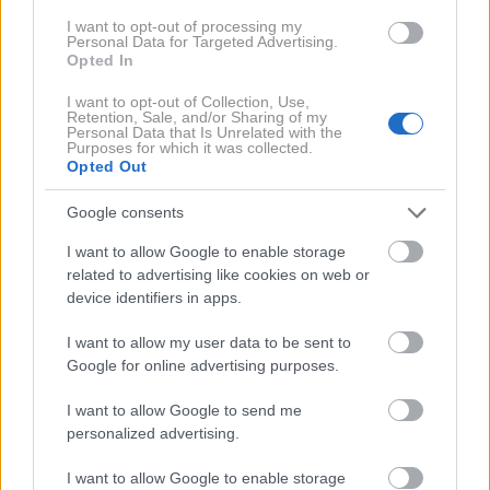
2 / 3
I want to opt-out of processing my
Personal Data for Targeted Advertising.
Opted In
Manca Ogrin
I want to opt-out of Collection, Use,
"Do danes
planinarjenje ostaja najbolj množičen
Retention, Sale, and/or Sharing of my
Personal Data that Is Unrelated with the
nacionalni šport,
gore pa kraj sproščanja in druženja.
Purposes for which it was collected.
Opted Out
Nikoli iz mode, nikoli pozabljene," poudarjata avtorja
monografije in dodajata: "Knjiga Slovensko planinstvo
Google consents
skozi čas skoraj že enciklopedično in z obilo
I want to allow Google to enable storage
slikovnega materiala prinaša
vpogled v razvoj
related to advertising like cookies on web or
planinstva pri nas
preko prikaza prvih raziskovalcev
device identifiers in apps.
slovenskega vzpetega sveta, razvoja gorskega
I want to allow my user data to be sent to
turizma, planinstva in alpinizma. Predstavljeni so
Google for online advertising purposes.
posamezniki, skupine, združbe in dogodki, ki so
I want to allow Google to send me
ključno vplivali na planinstvo v današnji obliki in
personalized advertising.
obsegu. Knjiga, ki jo mora imeti vsak ljubitelj gora ne
le na polici, ampak čim pogosteje tudi v rokah."
I want to allow Google to enable storage