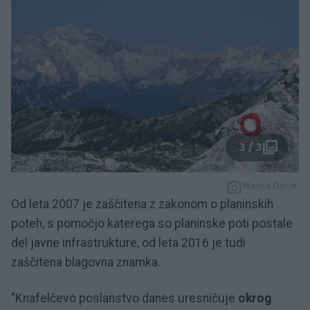
3 / 3
Manca Ogrin
Od leta 2007 je zaščitena z zakonom o planinskih
poteh, s pomočjo katerega so planinske poti postale
del javne infrastrukture, od leta 2016 je tudi
zaščitena blagovna znamka.
"Knafelčevo poslanstvo danes uresničuje
okrog