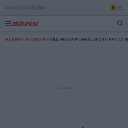
HOJA IN POHODNIŠTVO
KOLESARSTVO
PLAVANJE
ŠPORTI NA VODI
A