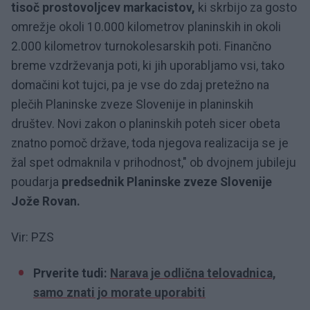
tisoč prostovoljcev markacistov,
ki skrbijo za gosto
omrežje okoli 10.000 kilometrov planinskih in okoli
2.000 kilometrov turnokolesarskih poti. Finančno
breme vzdrževanja poti, ki jih uporabljamo vsi, tako
domačini kot tujci, pa je vse do zdaj pretežno na
plečih Planinske zveze Slovenije in planinskih
društev. Novi zakon o planinskih poteh sicer obeta
znatno pomoč države, toda njegova realizacija se je
žal spet odmaknila v prihodnost," ob dvojnem jubileju
poudarja
predsednik Planinske zveze Slovenije
Jože Rovan.
Vir: PZS
Prverite tudi:
Narava je odlična telovadnica,
samo znati jo morate uporabiti